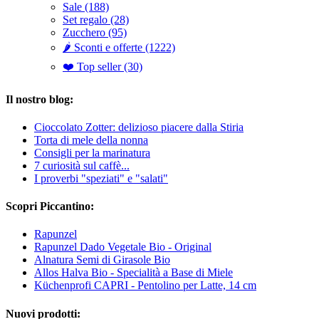
Sale (188)
Set regalo (28)
Zucchero (95)
🌶️ Sconti e offerte (1222)
❤️ Top seller (30)
Il nostro blog:
Cioccolato Zotter: delizioso piacere dalla Stiria
Torta di mele della nonna
Consigli per la marinatura
7 curiosità sul caffè...
I proverbi "speziati" e "salati"
Scopri Piccantino:
Rapunzel
Rapunzel Dado Vegetale Bio - Original
Alnatura Semi di Girasole Bio
Allos Halva Bio - Specialità a Base di Miele
Küchenprofi CAPRI - Pentolino per Latte, 14 cm
Nuovi prodotti: