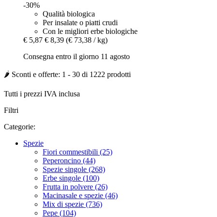
-30%
Qualità biologica
Per insalate o piatti crudi
Con le migliori erbe biologiche
€ 5,87
€ 8,39
(€ 73,38 / kg)
Consegna entro il giorno 11 agosto
🌶️ Sconti e offerte: 1 - 30 di 1222 prodotti
Tutti i prezzi IVA inclusa
Filtri
Categorie:
Spezie
Fiori commestibili (25)
Peperoncino (44)
Spezie singole (268)
Erbe singole (100)
Frutta in polvere (26)
Macinasale e spezie (46)
Mix di spezie (736)
Pepe (104)