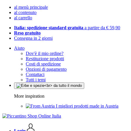
al menù principale
al contenuto
al carrello
Italia: spedizione standard gratuita
a partire da € 59,90
Reso gratuito
Consegna in 2 giorni
Aiuto
Dov'è il mio ordine?
Restituzione prodotti
Costi di spedizione
Opzioni di pagamento
Contattaci
Tutti i temi
More inspiration
I migliori prodotti made in Austria
Login