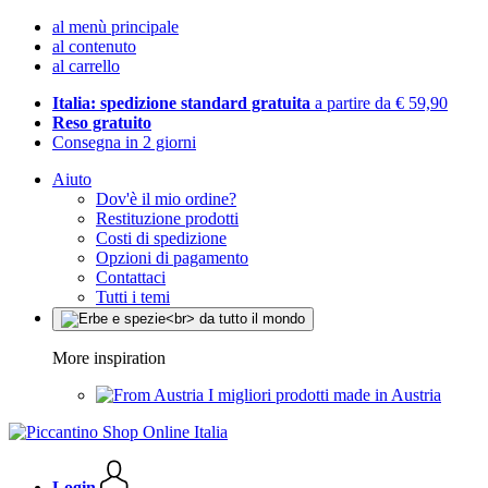
al menù principale
al contenuto
al carrello
Italia: spedizione standard gratuita
a partire da € 59,90
Reso gratuito
Consegna in 2 giorni
Aiuto
Dov'è il mio ordine?
Restituzione prodotti
Costi di spedizione
Opzioni di pagamento
Contattaci
Tutti i temi
More inspiration
I migliori prodotti made in Austria
Login