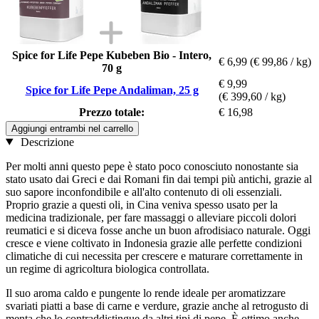
Spice for Life Pepe Kubeben Bio - Intero,
€ 6,99
(€ 99,86 / kg)
70 g
€ 9,99
Spice for Life Pepe Andaliman, 25 g
(€ 399,60 / kg)
Prezzo totale:
€ 16,98
Aggiungi entrambi nel carrello
Descrizione
Per molti anni questo pepe è stato poco conosciuto nonostante sia
stato usato dai Greci e dai Romani fin dai tempi più antichi, grazie al
suo sapore inconfondibile e all'alto contenuto di oli essenziali.
Proprio grazie a questi oli, in Cina veniva spesso usato per la
medicina tradizionale, per fare massaggi o alleviare piccoli dolori
reumatici e si diceva fosse anche un buon afrodisiaco naturale. Oggi
cresce e viene coltivato in Indonesia grazie alle perfette condizioni
climatiche di cui necessita per crescere e maturare correttamente in
un regime di agricoltura biologica controllata.
Il suo aroma caldo e pungente lo rende ideale per aromatizzare
svariati piatti a base di carne e verdure, grazie anche al retrogusto di
menta che lo contraddistingue da altri tipi di pepe. È ottimo anche