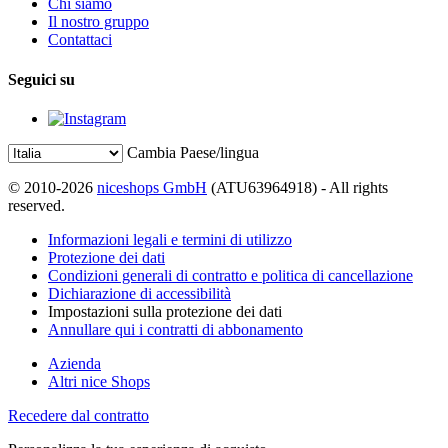
Chi siamo
Il nostro gruppo
Contattaci
Seguici su
Cambia Paese/lingua
© 2010-2026
niceshops GmbH
(ATU63964918) - All rights
reserved.
Informazioni legali e termini di utilizzo
Protezione dei dati
Condizioni generali di contratto e politica di cancellazione
Dichiarazione di accessibilità
Impostazioni sulla protezione dei dati
Annullare qui i contratti di abbonamento
Azienda
Altri nice Shops
Recedere dal contratto