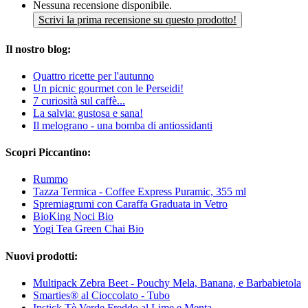
Nessuna recensione disponibile.
Scrivi la prima recensione su questo prodotto!
Il nostro blog:
Quattro ricette per l'autunno
Un picnic gourmet con le Perseidi!
7 curiosità sul caffè...
La salvia: gustosa e sana!
Il melograno - una bomba di antiossidanti
Scopri Piccantino:
Rummo
Tazza Termica - Coffee Express Puramic, 355 ml
Spremiagrumi con Caraffa Graduata in Vetro
BioKing Noci Bio
Yogi Tea Green Chai Bio
Nuovi prodotti:
Multipack Zebra Beet - Pouchy Mela, Banana, e Barbabietola
Smarties® al Cioccolato - Tubo
Instick Tè Verde Freddo al Lime e Menta