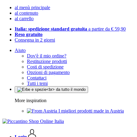
al menù principale
al contenuto
al carrello
Italia: spedizione standard gratuita
a partire da € 59,90
Reso gratuito
Consegna in 2 giorni
Aiuto
Dov'è il mio ordine?
Restituzione prodotti
Costi di spedizione
Opzioni di pagamento
Contattaci
Tutti i temi
More inspiration
I migliori prodotti made in Austria
Login