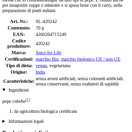
per insaporire zuppe e minestre e si sposa bene con il curry, nella
preparazione di piatti indiani.
Art.-Nr.:
SL-420242
Contenuto:
70 g
EAN:
4260264715249
Codice
420242
produttore:
Marca:
Spice for Life
Certificazioni:
marchio Bio
,
marchio biologico UE / non UE
Tipo di dieta:
vegan
, vegetariana
Origine:
India
senza aromi artificiali, senza coloranti artificiali,
Caratteristiche:
senza conservanti, senza esaltatori di sapidità
Ingredienti
[1]
pepe cubebe
da agricoltura biologica certificata
Informazioni legali