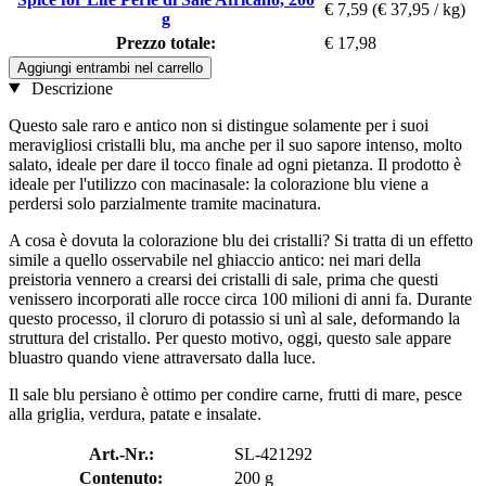
€ 7,59
(€ 37,95 / kg)
g
Prezzo totale:
€ 17,98
Aggiungi entrambi nel carrello
Descrizione
Questo sale raro e antico non si distingue solamente per i suoi
meravigliosi cristalli blu, ma anche per il suo sapore intenso, molto
salato, ideale per dare il tocco finale ad ogni pietanza. Il prodotto è
ideale per l'utilizzo con macinasale: la colorazione blu viene a
perdersi solo parzialmente tramite macinatura.
A cosa è dovuta la colorazione blu dei cristalli? Si tratta di un effetto
simile a quello osservabile nel ghiaccio antico: nei mari della
preistoria vennero a crearsi dei cristalli di sale, prima che questi
venissero incorporati alle rocce circa 100 milioni di anni fa. Durante
questo processo, il cloruro di potassio si unì al sale, deformando la
struttura del cristallo. Per questo motivo, oggi, questo sale appare
bluastro quando viene attraversato dalla luce.
Il sale blu persiano è ottimo per condire carne, frutti di mare, pesce
alla griglia, verdura, patate e insalate.
Art.-Nr.:
SL-421292
Contenuto:
200 g