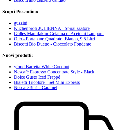
Biscotti allo zenzero candito
Scopri Piccantino:
guzzini
Küchenprofi JULIENNA - Spiralizzatore
Gölles Manufaktur Gelatina di Aceto ai Lamponi
Otto - Portapane Quadrato, Bianco, 9,5 Litri
Biscotti Bio Duetto - Cioccolato Fondente
Nuovi prodotti:
yfood Barretta White Coconut
Nescafé Espresso Concentrate Style - Black
Dolce Gusto Iced Frappé
Bialetti Tricolore - Set Mini Express
Nescafé 3in1 - Caramel