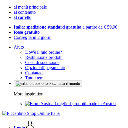
al menù principale
al contenuto
al carrello
Italia: spedizione standard gratuita
a partire da € 59,90
Reso gratuito
Consegna in 2 giorni
Aiuto
Dov'è il mio ordine?
Restituzione prodotti
Costi di spedizione
Opzioni di pagamento
Contattaci
Tutti i temi
More inspiration
I migliori prodotti made in Austria
Login