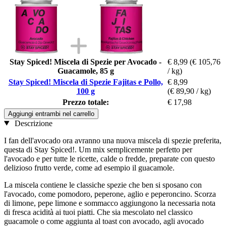
Stay Spiced! Miscela di Spezie per Avocado -
€ 8,99
(€ 105,76
Guacamole, 85 g
/ kg)
Stay Spiced! Miscela di Spezie Fajitas e Pollo,
€ 8,99
100 g
(€ 89,90 / kg)
Prezzo totale:
€ 17,98
Aggiungi entrambi nel carrello
Descrizione
I fan dell'avocado ora avranno una nuova miscela di spezie preferita,
questa di Stay Spiced!. Um mix semplicemente perfetto per
l'avocado e per tutte le ricette, calde o fredde, preparate con questo
delizioso frutto verde, come ad esempio il guacamole.
La miscela contiene le classiche spezie che ben si sposano con
l'avocado, come pomodoro, peperone, aglio e peperoncino. Scorza
di limone, pepe limone e sommacco aggiungono la necessaria nota
di fresca acidità ai tuoi piatti. Che sia mescolato nel classico
guacamole o come aggiunta al toast con avocado, agli avocado