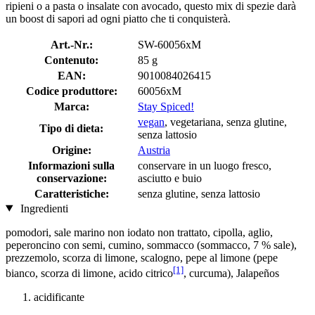
ripieni o a pasta o insalate con avocado, questo mix di spezie darà
un boost di sapori ad ogni piatto che ti conquisterà.
Art.-Nr.:
SW-60056xM
Contenuto:
85 g
EAN:
9010084026415
Codice produttore:
60056xM
Marca:
Stay Spiced!
vegan
, vegetariana, senza glutine,
Tipo di dieta:
senza lattosio
Origine:
Austria
Informazioni sulla
conservare in un luogo fresco,
conservazione:
asciutto e buio
Caratteristiche:
senza glutine, senza lattosio
Ingredienti
pomodori, sale marino non iodato non trattato, cipolla, aglio,
peperoncino con semi, cumino, sommacco (sommacco, 7 % sale),
prezzemolo, scorza di limone, scalogno, pepe al limone (pepe
[1]
bianco, scorza di limone, acido citrico
, curcuma), Jalapeños
acidificante