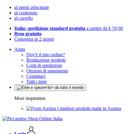
al menù principale
al contenuto
al carrello
Italia: spedizione standard gratuita
a partire da € 59,90
Reso gratuito
Consegna in 2 giorni
Aiuto
Dov'è il mio ordine?
Restituzione prodotti
Costi di spedizione
Opzioni di pagamento
Contattaci
Tutti i temi
More inspiration
I migliori prodotti made in Austria
Login