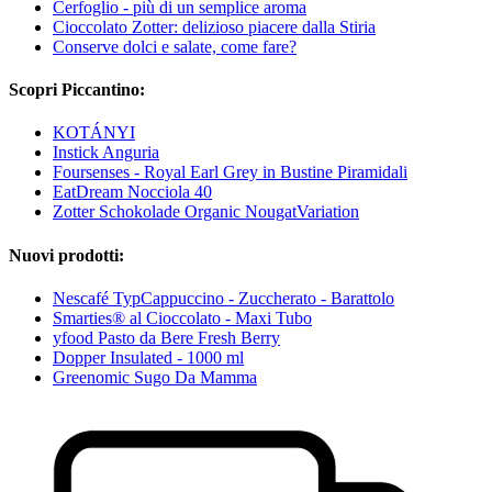
Cerfoglio - più di un semplice aroma
Cioccolato Zotter: delizioso piacere dalla Stiria
Conserve dolci e salate, come fare?
Scopri Piccantino:
KOTÁNYI
Instick Anguria
Foursenses - Royal Earl Grey in Bustine Piramidali
EatDream Nocciola 40
Zotter Schokolade Organic NougatVariation
Nuovi prodotti:
Nescafé TypCappuccino - Zuccherato - Barattolo
Smarties® al Cioccolato - Maxi Tubo
yfood Pasto da Bere Fresh Berry
Dopper Insulated - 1000 ml
Greenomic Sugo Da Mamma