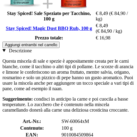
Stay Spiced! Sale Speziato per Tacchino,
€ 8,49
(€ 84,90 /
100 g
kg)
€ 8,49
Stay Spiced! Magic Dust BBQ Rub, 100 g
(€ 84,90 / kg)
Prezzo totale:
€ 16,98
Aggiungi entrambi nel carrello
Descrizione
Questa miscela di sale e spezie è appositamente creata per le carni
bianche, come il tacchino o altri tipi di pollame. Le scorze di arancia
e limone le conferiscono un aroma fruttato, mentre salvia, origano,
rosmarino e solo un pizzico di pepe hanno un gusto aromatico. Puoi
usare la miscela anche per aggiungere un tocco speciale a vari tipi di
pane, come ad esempio il naan.
Suggerimento:
condisci in anticipo la carne e poi cuocila a basse
temperature. Lo zucchero che è contenuto nella miscela
caramellando donerà alla carne una deliziosa crosticina croccante.
Art.-Nr.:
SW-60064xM
Contenuto:
100 g
EAN:
9010084509864