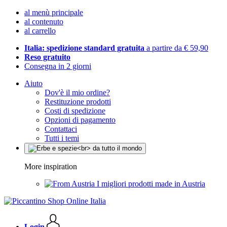
al menù principale
al contenuto
al carrello
Italia: spedizione standard gratuita
a partire da € 59,90
Reso gratuito
Consegna in 2 giorni
Aiuto
Dov'è il mio ordine?
Restituzione prodotti
Costi di spedizione
Opzioni di pagamento
Contattaci
Tutti i temi
More inspiration
I migliori prodotti made in Austria
Login