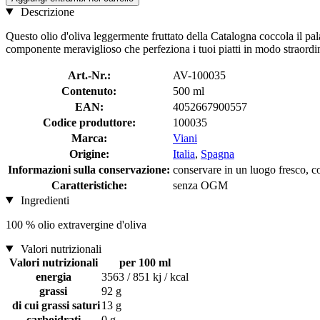
Descrizione
Questo olio d'oliva leggermente fruttato della Catalogna coccola il p
componente meraviglioso che perfeziona i tuoi piatti in modo straordi
Art.-Nr.:
AV-100035
Contenuto:
500 ml
EAN:
4052667900557
Codice produttore:
100035
Marca:
Viani
Origine:
Italia
,
Spagna
Informazioni sulla conservazione:
conservare in un luogo fresco, co
Caratteristiche:
senza OGM
Ingredienti
100 % olio extravergine d'oliva
Valori nutrizionali
Valori nutrizionali
per 100 ml
energia
3563 / 851 kj / kcal
grassi
92 g
di cui grassi saturi
13 g
carboidrati
0 g