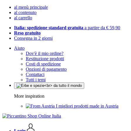
al menù principale
al contenuto
al carrello
Italia: spedizione standard gratuita
a partire da € 59,90
Reso gratuito
Consegna in 2 giorni
Aiuto
Dov'è il mio ordine?
Restituzione prodotti
Costi di spedizione
Opzioni di pagamento
Contattaci
Tutti i temi
More inspiration
I migliori prodotti made in Austria
Login