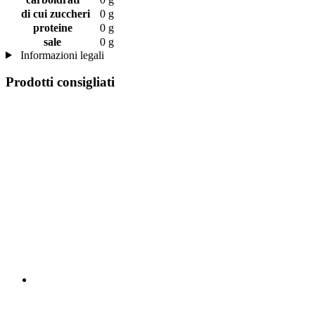
di cui zuccheri
0 g
proteine
0 g
sale
0 g
Informazioni legali
Prodotti consigliati