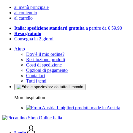
al menù principale
al contenuto
al carrello
Italia: spedizione standard gratuita
a partire da € 59,90
Reso gratuito
Consegna in 2 giorni
Aiuto
Dov'è il mio ordine?
Restituzione prodotti
Costi di spedizione
Opzioni di pagamento
Contattaci
Tutti i temi
More inspiration
I migliori prodotti made in Austria
Login