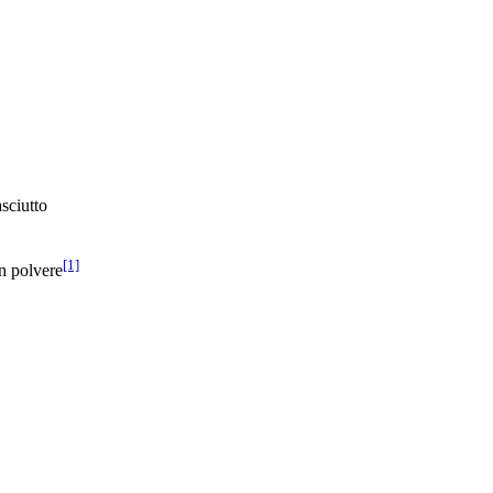
sciutto
[1]
n polvere