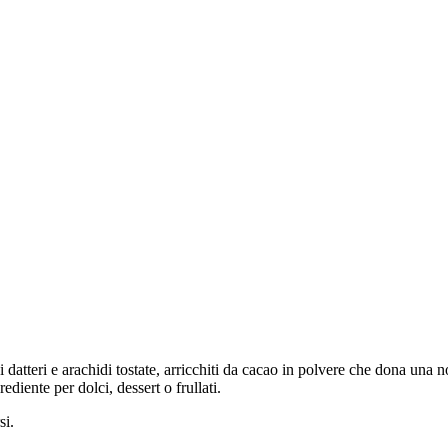
datteri e arachidi tostate, arricchiti da cacao in polvere che dona una no
diente per dolci, dessert o frullati.
si.