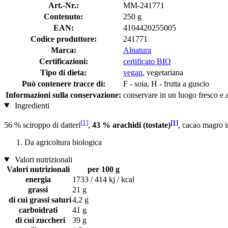
Art.-Nr.:
MM-241771
Contenuto:
250 g
EAN:
4104420255005
Codice produttore:
241771
Marca:
Alnatura
Certificazioni:
certificato BIO
Tipo di dieta:
vegan
, vegetariana
Può contenere tracce di:
F - soia, H - frutta a guscio
Informazioni sulla conservazione:
conservare in un luogo fresco e a
Ingredienti
[1]
[1]
56 % sciroppo di datteri
,
43 % arachidi (tostate)
, cacao magro i
Da agricoltura biologica
Valori nutrizionali
Valori nutrizionali
per 100 g
energia
1733 / 414 kj / kcal
grassi
21 g
di cui grassi saturi
4,2 g
carboidrati
41 g
di cui zuccheri
39 g