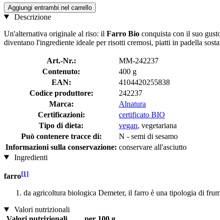
Aggiungi entrambi nel carrello
Descrizione
Un'alternativa originale al riso: il
Farro Bio
conquista con il suo gusto
diventano l'ingrediente ideale per risotti cremosi, piatti in padella so
Art.-Nr.:
MM-242237
Contenuto:
400 g
EAN:
4104420255838
Codice produttore:
242237
Marca:
Alnatura
Certificazioni:
certificato BIO
Tipo di dieta:
vegan
, vegetariana
Può contenere tracce di:
N - semi di sesamo
Informazioni sulla conservazione:
conservare all'asciutto
Ingredienti
[1]
farro
da agricoltura biologica Demeter, il farro è una tipologia di fru
Valori nutrizionali
Valori nutrizionali
per 100 g