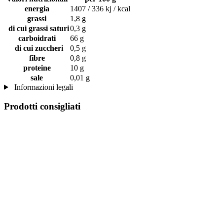
energia
1407 / 336 kj / kcal
grassi
1,8 g
di cui grassi saturi
0,3 g
carboidrati
66 g
di cui zuccheri
0,5 g
fibre
0,8 g
proteine
10 g
sale
0,01 g
Informazioni legali
Prodotti consigliati