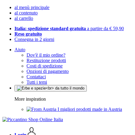
al menù principale
al contenuto
al carrello
Italia: spedizione standard gratuita
a partire da € 59,90
Reso gratuito
Consegna in 2 giorni
Aiuto
Dov'è il mio ordine?
Restituzione prodotti
Costi di spedizione
Opzioni di pagamento
Contattaci
Tutti i temi
More inspiration
I migliori prodotti made in Austria
Login