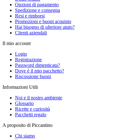
Opzioni di pagamento
Spedizione e consegna
Resi e rimborsi
Promozioni e buoni acquisto
Hai bisogno di ulteriore aiuto?
Clienti aziendali
Il mio account
Login
Registrazione
Password dimenticata?
Dove è il mio pacchetto?
Riscossione buoni
Informazioni Utili
Noi e il nostro ambiente
Glossario
Ricette e curiosità
Pacchetti regalo
A proposito di Piccantino
Chi siamo