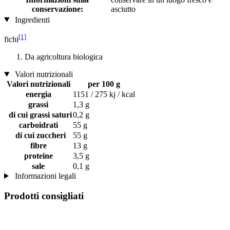
conservazione:
asciutto
Ingredienti
[1]
fichi
Da agricoltura biologica
Valori nutrizionali
Valori nutrizionali
per 100 g
energia
1151 / 275 kj / kcal
grassi
1,3 g
di cui grassi saturi
0,2 g
carboidrati
55 g
di cui zuccheri
55 g
fibre
13 g
proteine
3,5 g
sale
0,1 g
Informazioni legali
Prodotti consigliati