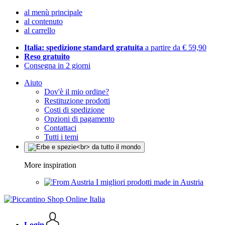
al menù principale
al contenuto
al carrello
Italia: spedizione standard gratuita
a partire da € 59,90
Reso gratuito
Consegna in 2 giorni
Aiuto
Dov'è il mio ordine?
Restituzione prodotti
Costi di spedizione
Opzioni di pagamento
Contattaci
Tutti i temi
More inspiration
I migliori prodotti made in Austria
Login