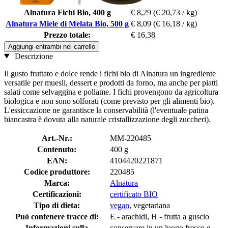
Alnatura Fichi Bio, 400 g
€ 8,29
(€ 20,73 / kg)
Alnatura Miele di Melata Bio, 500 g
€ 8,09
(€ 16,18 / kg)
Prezzo totale:
€ 16,38
Aggiungi entrambi nel carrello
Descrizione
Il gusto fruttato e dolce rende i fichi bio di Alnatura un ingrediente
versatile per muesli, dessert e prodotti da forno, ma anche per piatti
salati come selvaggina e pollame. I fichi provengono da agricoltura
biologica e non sono solforati (come previsto per gli alimenti bio).
L'essiccazione ne garantisce la conservabilità (l'eventuale patina
biancastra è dovuta alla naturale cristallizzazione degli zuccheri).
Art.-Nr.:
MM-220485
Contenuto:
400 g
EAN:
4104420221871
Codice produttore:
220485
Marca:
Alnatura
Certificazioni:
certificato BIO
Tipo di dieta:
vegan
, vegetariana
Può contenere tracce di:
E - arachidi, H - frutta a guscio
Informazioni sulla
conservare in un luogo fresco e