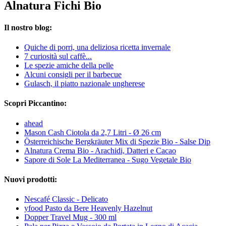
Alnatura Fichi Bio
Il nostro blog:
Quiche di porri, una deliziosa ricetta invernale
7 curiosità sul caffè...
Le spezie amiche della pelle
Alcuni consigli per il barbecue
Gulasch, il piatto nazionale ungherese
Scopri Piccantino:
ahead
Mason Cash Ciotola da 2,7 Litri - Ø 26 cm
Österreichische Bergkräuter Mix di Spezie Bio - Salse Dip
Alnatura Crema Bio - Arachidi, Datteri e Cacao
Sapore di Sole La Mediterranea - Sugo Vegetale Bio
Nuovi prodotti:
Nescafé Classic - Delicato
yfood Pasto da Bere Heavenly Hazelnut
Dopper Travel Mug - 300 ml