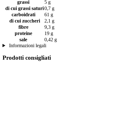
grassi
5 g
di cui grassi saturi
0,7 g
carboidrati
61 g
di cui zuccheri
2,1 g
fibre
9,3 g
proteine
19 g
sale
0,42 g
Informazioni legali
Prodotti consigliati