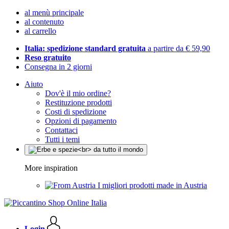
al menù principale
al contenuto
al carrello
Italia: spedizione standard gratuita
a partire da € 59,90
Reso gratuito
Consegna in 2 giorni
Aiuto
Dov'è il mio ordine?
Restituzione prodotti
Costi di spedizione
Opzioni di pagamento
Contattaci
Tutti i temi
More inspiration
I migliori prodotti made in Austria
Login