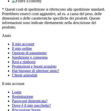
* Questi costi di spedizione si riferiscono alla spedizione standard.
Potrebbero esserci costi aggiuntivi, ad es. a causa del peso, delle
dimensioni o delle caratterstiche specifiche dei prodotti. Queste
informazioni sono indicate direttamente nella descrizione del
prodotto.
Aiuto
Il mio account
Il mio ordine
Opzioni di pagamento
Spedizione e consegna
Resi e rimborsi
Promozioni e buoni acquisto
Hai bisogno di ulteriore aiuto?
Clienti aziendali
Il mio account
Login
Registrazione
Password dimenticata?
Dove è il mio pacchetto?
Riscossione buoni