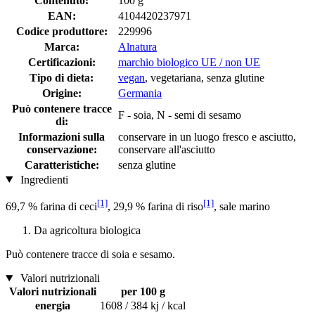
Contenuto:
100 g
EAN:
4104420237971
Codice produttore:
229996
Marca:
Alnatura
Certificazioni:
marchio biologico UE / non UE
Tipo di dieta:
vegan
, vegetariana, senza glutine
Origine:
Germania
Può contenere tracce
F - soia, N - semi di sesamo
di:
Informazioni sulla
conservare in un luogo fresco e asciutto,
conservazione:
conservare all'asciutto
Caratteristiche:
senza glutine
Ingredienti
[1]
[1]
69,7 % farina di ceci
, 29,9 % farina di riso
, sale marino
Da agricoltura biologica
Può contenere tracce di soia e sesamo.
Valori nutrizionali
Valori nutrizionali
per 100 g
energia
1608 / 384 kj / kcal