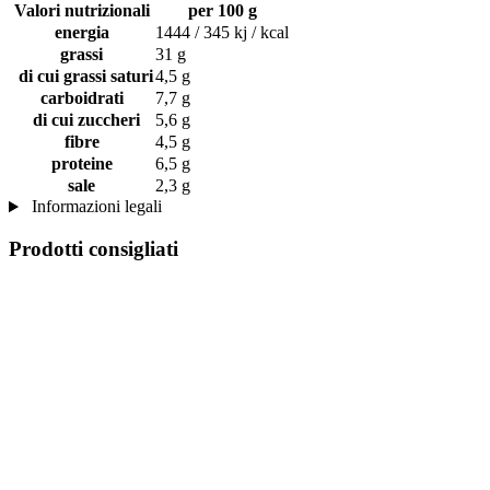
Valori nutrizionali
per 100 g
energia
1444 / 345 kj / kcal
grassi
31 g
di cui grassi saturi
4,5 g
carboidrati
7,7 g
di cui zuccheri
5,6 g
fibre
4,5 g
proteine
6,5 g
sale
2,3 g
Informazioni legali
Prodotti consigliati