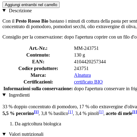
Aggiungi entrambi nel carrello
Descrizione
Con il
Pesto Rosso Bio
bastano i minuti di cottura della pasta per sent
concentrato di pomodoro, pomodori secchi, olio extravergine di oliva, 
Consiglio per la conservazione: dopo l'apertura coprire con un filo d'ol
Art.-Nr.:
MM-243751
Contenuto:
130 g
EAN:
4104420257344
Codice produttore:
243751
Marca:
Alnatura
Certificazioni:
certificato BIO
Informazioni sulla conservazione:
dopo l'apertura conservare in fri
Ingredienti
33 % doppio concentrato di pomodoro, 17 % olio extravergine d'oliva
[1]
[1]
[1]
[1]
5,5 % pecorino
, 3,8 % basilico
, 3,4 % pinoli
,
aceto di mele
Da agricoltura biologica
Valori nutrizionali