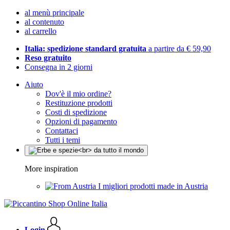
al menù principale
al contenuto
al carrello
Italia: spedizione standard gratuita
a partire da € 59,90
Reso gratuito
Consegna in 2 giorni
Aiuto
Dov'è il mio ordine?
Restituzione prodotti
Costi di spedizione
Opzioni di pagamento
Contattaci
Tutti i temi
More inspiration
I migliori prodotti made in Austria
Login