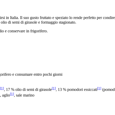
irsi in Italia. Il suo gusto fruttato e speziato lo rende perfetto per cond
olio di semi di girasole e formaggio stagionato.
io e conservare in frigorifero.
gorifero e consumare entro pochi giorni
[1]
[1]
[1]
, 17 % olio di semi di girasole
, 13 % pomodori essiccati
(pomodor
[1]
, aglio
, sale marino