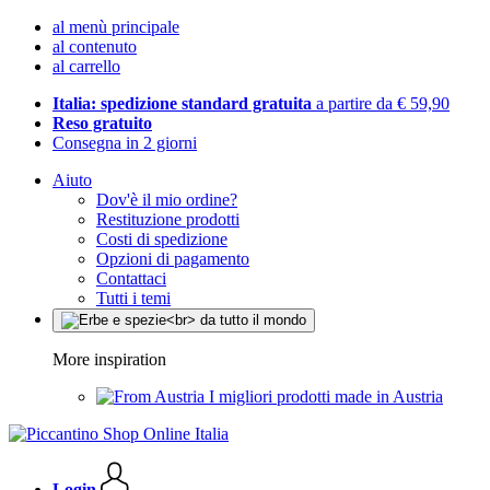
al menù principale
al contenuto
al carrello
Italia: spedizione standard gratuita
a partire da € 59,90
Reso gratuito
Consegna in 2 giorni
Aiuto
Dov'è il mio ordine?
Restituzione prodotti
Costi di spedizione
Opzioni di pagamento
Contattaci
Tutti i temi
More inspiration
I migliori prodotti made in Austria
Login