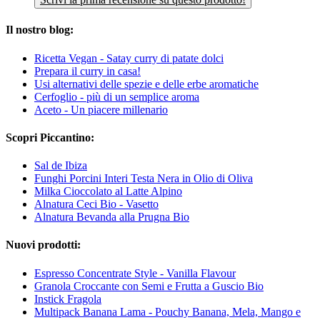
Il nostro blog:
Ricetta Vegan - Satay curry di patate dolci
Prepara il curry in casa!
Usi alternativi delle spezie e delle erbe aromatiche
Cerfoglio - più di un semplice aroma
Aceto - Un piacere millenario
Scopri Piccantino:
Sal de Ibiza
Funghi Porcini Interi Testa Nera in Olio di Oliva
Milka Cioccolato al Latte Alpino
Alnatura Ceci Bio - Vasetto
Alnatura Bevanda alla Prugna Bio
Nuovi prodotti:
Espresso Concentrate Style - Vanilla Flavour
Granola Croccante con Semi e Frutta a Guscio Bio
Instick Fragola
Multipack Banana Lama - Pouchy Banana, Mela, Mango e