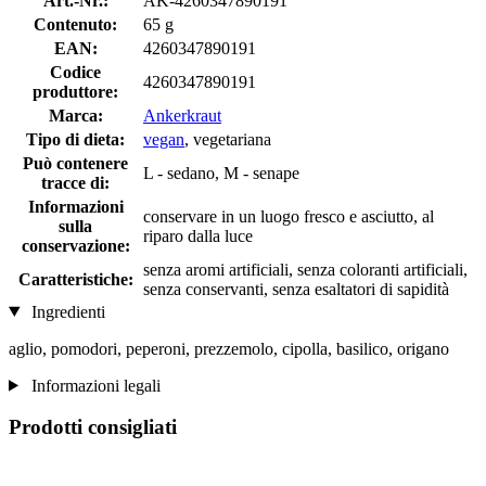
Art.-Nr.:
AK-4260347890191
Contenuto:
65 g
EAN:
4260347890191
Codice
4260347890191
produttore:
Marca:
Ankerkraut
Tipo di dieta:
vegan
, vegetariana
Può contenere
L - sedano, M - senape
tracce di:
Informazioni
conservare in un luogo fresco e asciutto, al
sulla
riparo dalla luce
conservazione:
senza aromi artificiali, senza coloranti artificiali,
Caratteristiche:
senza conservanti, senza esaltatori di sapidità
Ingredienti
aglio, pomodori, peperoni, prezzemolo, cipolla, basilico, origano
Informazioni legali
Prodotti consigliati