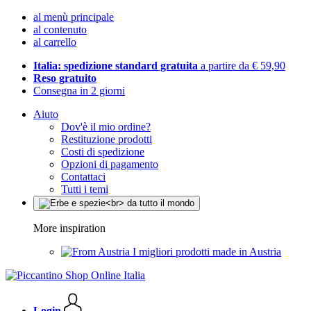
al menù principale
al contenuto
al carrello
Italia: spedizione standard gratuita
a partire da € 59,90
Reso gratuito
Consegna in 2 giorni
Aiuto
Dov'è il mio ordine?
Restituzione prodotti
Costi di spedizione
Opzioni di pagamento
Contattaci
Tutti i temi
More inspiration
I migliori prodotti made in Austria
Login