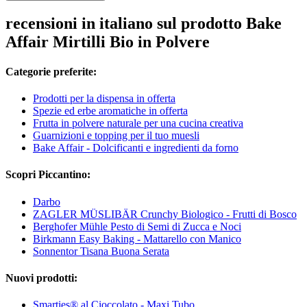
recensioni in italiano sul prodotto Bake
Affair Mirtilli Bio in Polvere
Categorie preferite:
Prodotti per la dispensa in offerta
Spezie ed erbe aromatiche in offerta
Frutta in polvere naturale per una cucina creativa
Guarnizioni e topping per il tuo muesli
Bake Affair - Dolcificanti e ingredienti da forno
Scopri Piccantino:
Darbo
ZAGLER MÜSLIBÄR Crunchy Biologico - Frutti di Bosco
Berghofer Mühle Pesto di Semi di Zucca e Noci
Birkmann Easy Baking - Mattarello con Manico
Sonnentor Tisana Buona Serata
Nuovi prodotti:
Smarties® al Cioccolato - Maxi Tubo