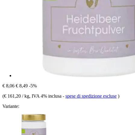
€ 8,06
€ 8,49
-5%
(
€ 161,20 / kg
, IVA 4% inclusa
-
spese di spedizione escluse
)
Variante: