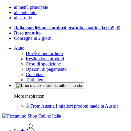
al menù principale
al contenuto
al carrello
Italia: spedizione standard gratuita
a partire da € 59,90
Reso gratuito
Consegna in 2 giorni
Aiuto
Dov'è il mio ordine?
Restituzione prodotti
Costi di spedizione
Opzioni di pagamento
Contattaci
Tutti i temi
More inspiration
I migliori prodotti made in Austria
Login