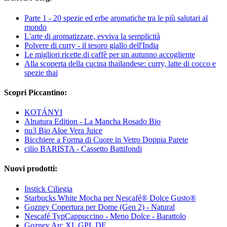
Parte 1 - 20 spezie ed erbe aromatiche tra le più salutari al
mondo
L'arte di aromatizzare, evviva la semplicità
Polvere di curry - il tesoro giallo dell'India
Le migliori ricette di caffè per un autunno accogliente
Alla scoperta della cucina thailandese: curry, latte di cocco e
spezie thai
Scopri Piccantino:
KOTÁNYI
Alnatura Edition - La Mancha Rosado Bio
nu3 Bio Aloe Vera Juice
Bicchiere a Forma di Cuore in Vetro Doppia Parete
cilio BARISTA - Cassetto Battifondi
Nuovi prodotti:
Instick Ciliegia
Starbucks White Mocha per Nescafé® Dolce Gusto®
Gozney Copertura per Dome (Gen 2) - Natural
Nescafé TypCappuccino - Meno Dolce - Barattolo
Gozney Arc XL GPL DE