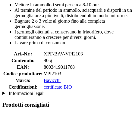
Mettere in ammollo i semi per circa 8-10 ore.
Al termine del periodo in ammollo, sciacquarli e disporli in un
germogliatore a più livelli, distribuendoli in modo uniforme.
Bagnare 2 o 3 volte al giorno fino alla completa
germogliazione.
I germogli ottenuti si conservano in frigorifero, dove
continueranno a crescere per diversi giorni.
Lavare prima di consumare.
Art.-Nr.:
XPF-BAV-VPI2103
Contenuto:
90 g
EAN:
8003419011768
Codice produttore:
VPI2103
Marca:
Bavicchi
Certificazioni:
certificato BIO
Informazioni legali
Prodotti consigliati