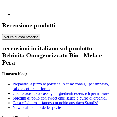
Recensione prodotti
Valuta questo prodotto
recensioni in italiano sul prodotto
Bebivita Omogeneizzato Bio - Mela e
Pera
Il nostro blog:
Preparare la pizza napoletana in casa: consigli per impasto,
salsa e cottura in forno
Cucina asiatica a casa: gli ingredienti essenziali per iniziare
Spiedini di pollo con sweet chili sauce e burro di arachidi
Cosa c'è dietro al famoso marchio austriaco Staud's?
News dal mondo delle spezie