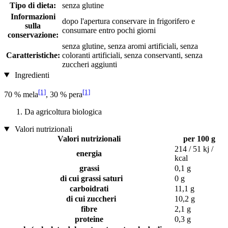
Tipo di dieta:
senza glutine
Informazioni
dopo l'apertura conservare in frigorifero e
sulla
consumare entro pochi giorni
conservazione:
senza glutine, senza aromi artificiali, senza
Caratteristiche:
coloranti artificiali, senza conservanti, senza
zuccheri aggiunti
Ingredienti
[1]
[1]
70 % mela
, 30 % pera
Da agricoltura biologica
Valori nutrizionali
Valori nutrizionali
per 100 g
214 / 51 kj /
energia
kcal
grassi
0,1 g
di cui grassi saturi
0 g
carboidrati
11,1 g
di cui zuccheri
10,2 g
fibre
2,1 g
proteine
0,3 g