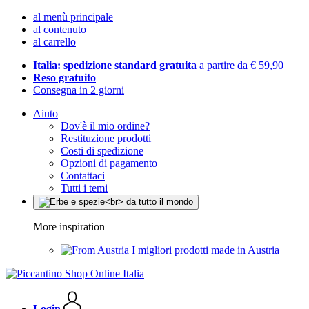
al menù principale
al contenuto
al carrello
Italia: spedizione standard gratuita
a partire da € 59,90
Reso gratuito
Consegna in 2 giorni
Aiuto
Dov'è il mio ordine?
Restituzione prodotti
Costi di spedizione
Opzioni di pagamento
Contattaci
Tutti i temi
More inspiration
I migliori prodotti made in Austria
Login