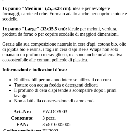
1x panno "Medium" (25,5x28 cm):
ideale per avvolgere
formaggi, carote ed erbe. Formato adatto anche per coprire ciotole e
scodelle.
1x panno "Large" (33x35,5 cm):
ideale per meloni, verdura,
prodotti da forno o per coprire scodelle di maggiori dimensioni.
Grazie alla sua composizione naturale in cera d'api, cotone bio, olio
di jojoba bio e resina, i fogli in cera d'api Bee's Wraps non solo
emanano un profumo meraviglioso, ma sono anche un'alternativa
ecosostenibile alle comuni pellicole di plastica.
Informazioni e indicazioni d'uso:
Riutilizzabili per un anno intero se utilizzati con cura
Trattare con acqua fredda e detergenti delicati
Il profumo di cera d'api tende a scomparire dopo i primi
lavaggi
Non adatti alla conservazione di carne cruda
Art.-Nr.:
EW-DO3003
Contenuto:
3 pezzi
EAN:
854016005005
Codice produttore:
EU3003