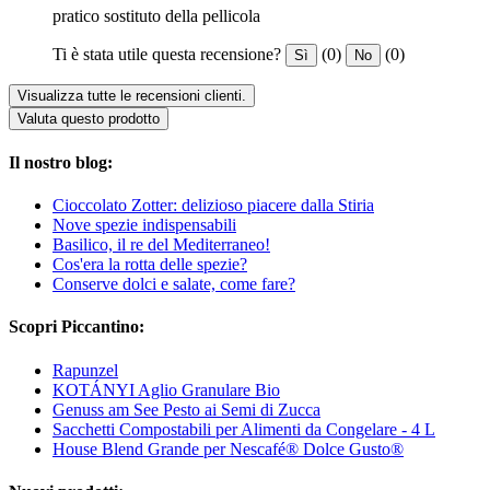
pratico sostituto della pellicola
Ti è stata utile questa recensione?
(0)
(0)
Sì
No
Visualizza tutte le recensioni clienti.
Valuta questo prodotto
Il nostro blog:
Cioccolato Zotter: delizioso piacere dalla Stiria
Nove spezie indispensabili
Basilico, il re del Mediterraneo!
Cos'era la rotta delle spezie?
Conserve dolci e salate, come fare?
Scopri Piccantino:
Rapunzel
KOTÁNYI Aglio Granulare Bio
Genuss am See Pesto ai Semi di Zucca
Sacchetti Compostabili per Alimenti da Congelare - 4 L
House Blend Grande per Nescafé® Dolce Gusto®