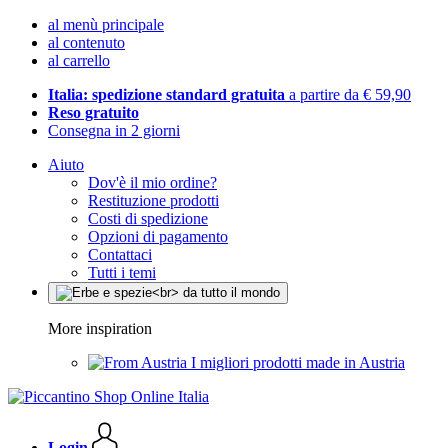
al menù principale
al contenuto
al carrello
Italia: spedizione standard gratuita
a partire da € 59,90
Reso gratuito
Consegna in 2 giorni
Aiuto
Dov'è il mio ordine?
Restituzione prodotti
Costi di spedizione
Opzioni di pagamento
Contattaci
Tutti i temi
More inspiration
I migliori prodotti made in Austria
Login