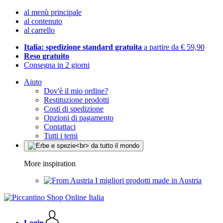
al menù principale
al contenuto
al carrello
Italia: spedizione standard gratuita
a partire da € 59,90
Reso gratuito
Consegna in 2 giorni
Aiuto
Dov'è il mio ordine?
Restituzione prodotti
Costi di spedizione
Opzioni di pagamento
Contattaci
Tutti i temi
More inspiration
I migliori prodotti made in Austria
Login