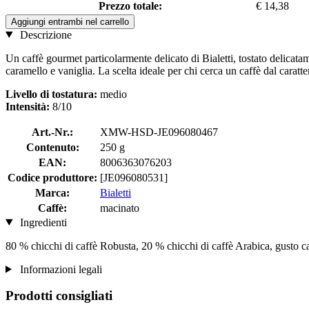
Prezzo totale:
€ 14,38
Aggiungi entrambi nel carrello
Descrizione
Un caffè gourmet particolarmente delicato di Bialetti, tostato delicatame
caramello e vaniglia. La scelta ideale per chi cerca un caffè dal caratt
Livello di tostatura:
medio
Intensità:
8/10
Art.-Nr.:
XMW-HSD-JE096080467
Contenuto:
250 g
EAN:
8006363076203
Codice produttore:
[JE096080531]
Marca:
Bialetti
Caffè:
macinato
Ingredienti
80 % chicchi di caffè Robusta, 20 % chicchi di caffè Arabica, gusto c
Informazioni legali
Prodotti consigliati