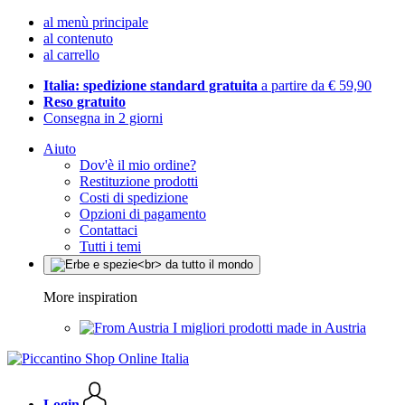
al menù principale
al contenuto
al carrello
Italia: spedizione standard gratuita
a partire da € 59,90
Reso gratuito
Consegna in 2 giorni
Aiuto
Dov'è il mio ordine?
Restituzione prodotti
Costi di spedizione
Opzioni di pagamento
Contattaci
Tutti i temi
More inspiration
I migliori prodotti made in Austria
Login