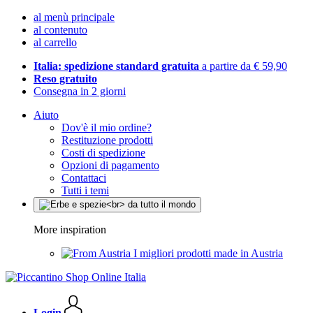
al menù principale
al contenuto
al carrello
Italia: spedizione standard gratuita
a partire da € 59,90
Reso gratuito
Consegna in 2 giorni
Aiuto
Dov'è il mio ordine?
Restituzione prodotti
Costi di spedizione
Opzioni di pagamento
Contattaci
Tutti i temi
More inspiration
I migliori prodotti made in Austria
Login