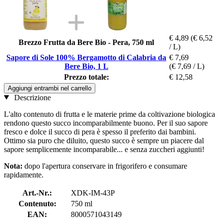
€ 4,89
(€ 6,52
Brezzo Frutta da Bere Bio - Pera, 750 ml
/ L)
Sapore di Sole 100% Bergamotto di Calabria da
€ 7,69
Bere Bio, 1 L
(€ 7,69 / L)
Prezzo totale:
€ 12,58
Aggiungi entrambi nel carrello
Descrizione
L'alto contenuto di frutta e le materie prime da coltivazione biologica
rendono questo succo incomparabilmente buono. Per il suo sapore
fresco e dolce il succo di pera è spesso il preferito dai bambini.
Ottimo sia puro che diluito, questo succo è sempre un piacere dal
sapore semplicemente incomparabile... e senza zuccheri aggiunti!
Nota:
dopo l'apertura conservare in frigorifero e consumare
rapidamente.
Art.-Nr.:
XDK-IM-43P
Contenuto:
750 ml
EAN:
8000571043149