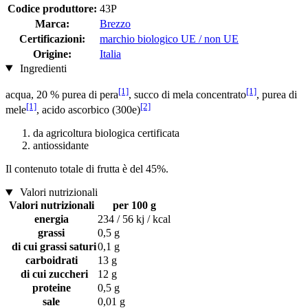
Codice produttore:
43P
Marca:
Brezzo
Certificazioni:
marchio biologico UE / non UE
Origine:
Italia
Ingredienti
[1]
[1]
acqua, 20 % purea di pera
, succo di mela concentrato
, purea di
[1]
[2]
mele
, acido ascorbico (300e)
da agricoltura biologica certificata
antiossidante
Il contenuto totale di frutta è del 45%.
Valori nutrizionali
Valori nutrizionali
per 100 g
energia
234 / 56 kj / kcal
grassi
0,5 g
di cui grassi saturi
0,1 g
carboidrati
13 g
di cui zuccheri
12 g
proteine
0,5 g
sale
0,01 g