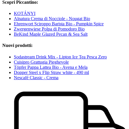
Scopri Piccantino:
KOTÁNYI
Alnatura Crema di Nocciole - Nougat Bio
Ehrenwort Sciroppo Barista Bio - Pumpkin Spice
Zwergenwiese Polpa di Pomodoro Bio
BeKind Maple Glazed Pecan & Sea Salt
Nuovi prodotti:
Sodastream Drink Mix - Lipton Ice Tea Pesca Zero
Cuisipro Grattugia Pieghevole
Töpfer Pappa Lattea Bio - Avena e Mela
Dopper Steel x Flip Straw white - 490 ml
Nescafé Classic - Crema