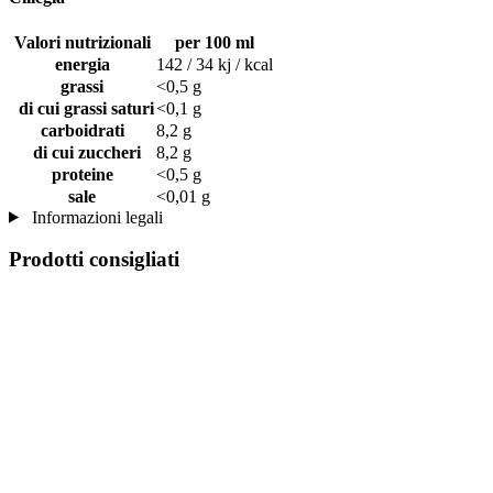
Valori nutrizionali
per 100 ml
energia
142 / 34 kj / kcal
grassi
<0,5 g
di cui grassi saturi
<0,1 g
carboidrati
8,2 g
di cui zuccheri
8,2 g
proteine
<0,5 g
sale
<0,01 g
Informazioni legali
Prodotti consigliati