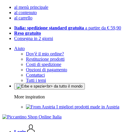
al menù principale
al contenuto
al carrello
Italia: spedizione standard gratuita
a partire da € 59,90
Reso gratuito
Consegna in 2 giorni
Aiuto
Dov'è il mio ordine?
Restituzione prodotti
Costi di spedizione
Opzioni di pagamento
Contattaci
Tutti i temi
More inspiration
I migliori prodotti made in Austria
Login