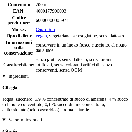
Contenuto:
200 ml
EAN:
4000177996003
Codice
66000000005974
produttore:
Marca:
Capri-Sun
Tipo di dieta:
vegan
, vegetariana, senza glutine, senza lattosio
Informazioni
conservare in un luogo fresco e asciutto, al riparo
sulla
dalla luce
conservazione:
senza glutine, senza lattosio, senza aromi
Caratteristiche:
artificiali, senza coloranti artificiali, senza
conservanti, senza OGM
Ingredienti
Ciliegia
acqua, zucchero, 5,9 % concentrato di succo di amarena, 4 % succo
di limone concentrato, 0,1 % succo di lime concentrato,
antiossidante (acido ascorbico), aroma naturale
Valori nutrizionali
Ciliegia