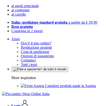
al menù principale
al contenuto
al carrello
Italia: spedizione standard gratuita
a partire da € 59,90
Reso gratuito
Consegna in 2 giorni
Aiuto
Dov'è il mio ordine?
Restituzione prodotti
Costi di spedizione
Opzioni di pagamento
Contattaci
Tutti i temi
More inspiration
I migliori prodotti made in Austria
Login