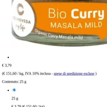
€ 3,79
(
€ 151,60 / kg
, IVA 10% inclusa
-
spese di spedizione escluse
)
Contenuto:
25 g
25 g
€ 3,79
(€ 151,60 / kg)