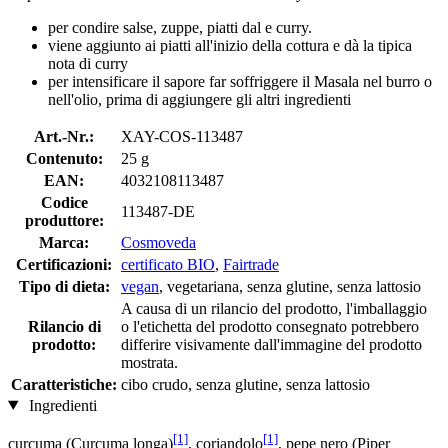
per condire salse, zuppe, piatti dal e curry.
viene aggiunto ai piatti all'inizio della cottura e dà la tipica
nota di curry
per intensificare il sapore far soffriggere il Masala nel burro o
nell'olio, prima di aggiungere gli altri ingredienti
Art.-Nr.:
XAY-COS-113487
Contenuto:
25 g
EAN:
4032108113487
Codice
113487-DE
produttore:
Marca:
Cosmoveda
Certificazioni:
certificato BIO
,
Fairtrade
Tipo di dieta:
vegan
, vegetariana, senza glutine, senza lattosio
A causa di un rilancio del prodotto, l'imballaggio
Rilancio di
o l'etichetta del prodotto consegnato potrebbero
prodotto:
differire visivamente dall'immagine del prodotto
mostrata.
Caratteristiche:
cibo crudo, senza glutine, senza lattosio
Ingredienti
[1]
[1]
curcuma (Curcuma longa)
, coriandolo
, pepe nero (Piper