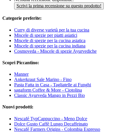
Scrivi la prima recensione su questo prodotto!
Categorie preferite:
Curry di diverse varietà per la tua cucina
Miscele di spezie per piatti asiatici
Miscele di spezie per la cucina asiatica
Miscele di spezie per la cucina indiana
Cosmoveda - Miscele di spezie Ayurvediche
Scopri Piccantino:
Manner
Ankerkraut Sale Marino - Fino
Pasta Fatta in Casa - Tagliatelle ai Funghi
sagaform Coffee & More - Ciotolina
Classic Ayurveda Mango in Pezzi Bio
Nuovi prodotti:
Nescafé TypCappuccino - Meno Dolce
Dolce Gusto Caffè Lungo Decaffeinato
Nescafé Farmers Origins - Colombia Espresso