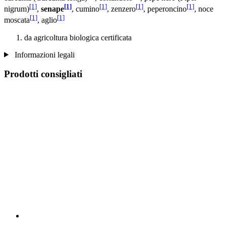
[1]
[1]
[1]
[1]
[1]
nigrum)
,
senape
, cumino
, zenzero
, peperoncino
, noce
[1]
[1]
moscata
, aglio
da agricoltura biologica certificata
Informazioni legali
Prodotti consigliati