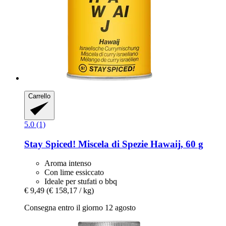
Carrello
5.0 (1)
Stay Spiced!
Miscela di Spezie Hawaij, 60 g
Aroma intenso
Con lime essiccato
Ideale per stufati o bbq
€ 9,49
(€ 158,17 / kg)
Consegna entro il giorno 12 agosto