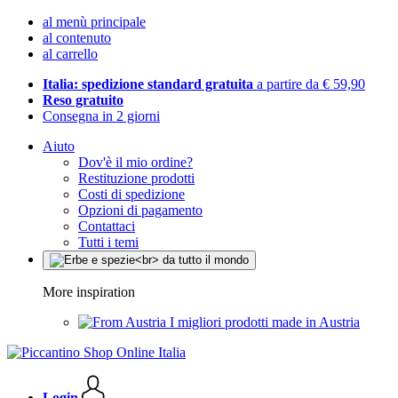
al menù principale
al contenuto
al carrello
Italia: spedizione standard gratuita
a partire da € 59,90
Reso gratuito
Consegna in 2 giorni
Aiuto
Dov'è il mio ordine?
Restituzione prodotti
Costi di spedizione
Opzioni di pagamento
Contattaci
Tutti i temi
More inspiration
I migliori prodotti made in Austria
Login