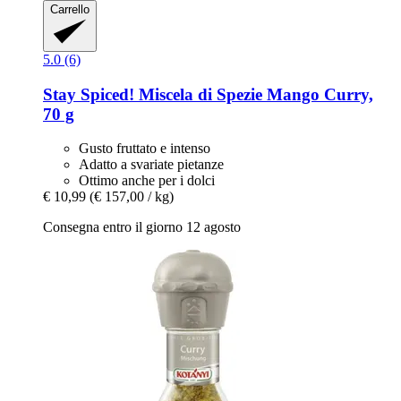
Carrello
5.0 (6)
Stay Spiced!
Miscela di Spezie Mango Curry,
70 g
Gusto fruttato e intenso
Adatto a svariate pietanze
Ottimo anche per i dolci
€ 10,99
(€ 157,00 / kg)
Consegna entro il giorno 12 agosto