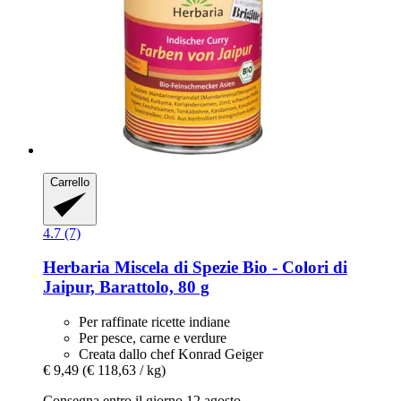
Carrello
4.7 (7)
Herbaria
Miscela di Spezie Bio -​ Colori di
Jaipur, Barattolo, 80 g
Per raffinate ricette indiane
Per pesce, carne e verdure
Creata dallo chef Konrad Geiger
€ 9,49
(€ 118,63 / kg)
Consegna entro il giorno 12 agosto