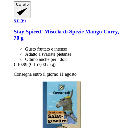
Carrello
5.0 (6)
Stay Spiced!
Miscela di Spezie Mango Curry,
70 g
Gusto fruttato e intenso
Adatto a svariate pietanze
Ottimo anche per i dolci
€ 10,99
(€ 157,00 / kg)
Consegna entro il giorno 11 agosto