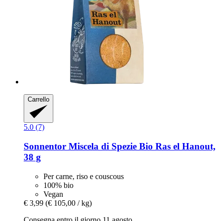
Carrello
5.0 (7)
Sonnentor
Miscela di Spezie Bio Ras el Hanout,
38 g
Per carne, riso e couscous
100% bio
Vegan
€ 3,99
(€ 105,00 / kg)
Consegna entro il giorno 11 agosto