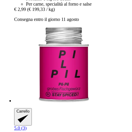
Per carne, specialità al forno e salse
€ 2,99
(€ 199,33 / kg)
Consegna entro il giorno 11 agosto
Carrello
5.0 (3)