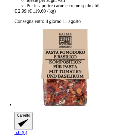
Ideale per sughi vari
Per insaporire carne e creme spalmabili
€ 2,99
(€ 119,60 / kg)
Consegna entro il giorno 11 agosto
Carrello
5.0 (6)