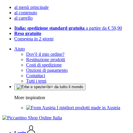
al menù principale
al contenuto
al carrello
Italia: spedizione standard gratuita
a partire da € 59,90
Reso gratuito
Consegna in 2 giorni
Aiuto
Dov'è il mio ordine?
Restituzione prodotti
Costi di spedizione
Opzioni di pagamento
Contattaci
Tutti i temi
More inspiration
I migliori prodotti made in Austria
Login