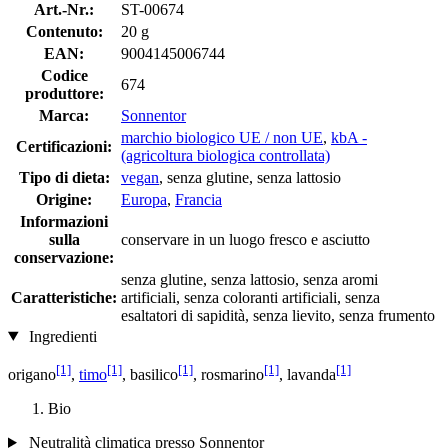
Art.-Nr.:
ST-00674
Contenuto:
20 g
EAN:
9004145006744
Codice
674
produttore:
Marca:
Sonnentor
marchio biologico UE / non UE
,
kbA -
Certificazioni:
(agricoltura biologica controllata)
Tipo di dieta:
vegan
, senza glutine, senza lattosio
Origine:
Europa
,
Francia
Informazioni
sulla
conservare in un luogo fresco e asciutto
conservazione:
senza glutine, senza lattosio, senza aromi
Caratteristiche:
artificiali, senza coloranti artificiali, senza
esaltatori di sapidità, senza lievito, senza frumento
Ingredienti
[1]
[1]
[1]
[1]
[1]
origano
,
timo
, basilico
, rosmarino
, lavanda
Bio
Neutralità climatica presso Sonnentor