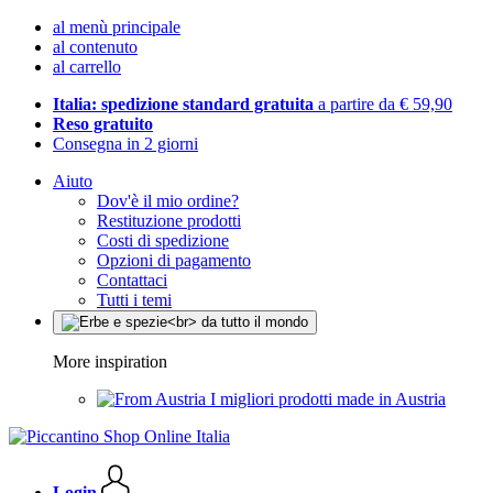
al menù principale
al contenuto
al carrello
Italia: spedizione standard gratuita
a partire da € 59,90
Reso gratuito
Consegna in 2 giorni
Aiuto
Dov'è il mio ordine?
Restituzione prodotti
Costi di spedizione
Opzioni di pagamento
Contattaci
Tutti i temi
More inspiration
I migliori prodotti made in Austria
Login