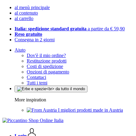
al menù principale
al contenuto
al carrello
Italia: spedizione standard gratuita
a partire da € 59,90
Reso gratuito
Consegna in 2 giorni
Aiuto
Dov'è il mio ordine?
Restituzione prodotti
Costi di spedizione
Opzioni di pagamento
Contattaci
Tutti i temi
More inspiration
I migliori prodotti made in Austria
Login