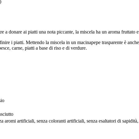
)
e a donare ai piatti una nota piccante, la miscela ha un aroma fruttato e 
ifinire i piatti. Mettendo la miscela in un macinapepe trasparente è anch
sce, carne, piatti a base di riso e di verdure.
sio
sciutto
a aromi artificiali, senza coloranti artificiali, senza esaltatori di sapidit