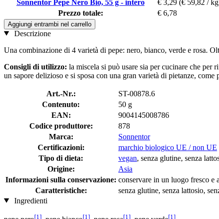
Sonnentor Pepe Nero Bio, 55 g - intero
€ 3,29
(€ 59,82 / kg
Prezzo totale:
€ 6,78
Aggiungi entrambi nel carrello
Descrizione
Una combinazione di 4 varietà di pepe: nero, bianco, verde e rosa. Oltr
Consigli di utilizzo:
la miscela si può usare sia per cucinare che per r
un sapore delizioso e si sposa con una gran varietà di pietanze, come pe
Art.-Nr.:
ST-00878.6
Contenuto:
50 g
EAN:
9004145008786
Codice produttore:
878
Marca:
Sonnentor
Certificazioni:
marchio biologico UE / non UE
Tipo di dieta:
vegan
, senza glutine, senza latto
Origine:
Asia
Informazioni sulla conservazione:
conservare in un luogo fresco e a
Caratteristiche:
senza glutine, senza lattosio, senz
Ingredienti
[1]
[1]
[1]
[1]