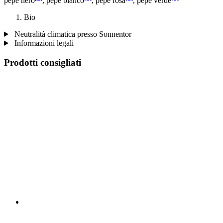
pepe nero
, pepe bianco
, pepe rosa
, pepe verde
Bio
Neutralità climatica presso Sonnentor
Informazioni legali
Prodotti consigliati