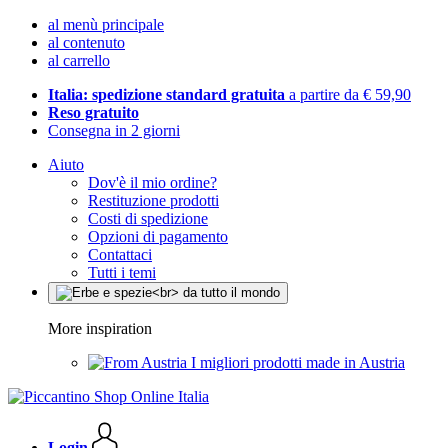
al menù principale
al contenuto
al carrello
Italia: spedizione standard gratuita
a partire da € 59,90
Reso gratuito
Consegna in 2 giorni
Aiuto
Dov'è il mio ordine?
Restituzione prodotti
Costi di spedizione
Opzioni di pagamento
Contattaci
Tutti i temi
More inspiration
I migliori prodotti made in Austria
Login