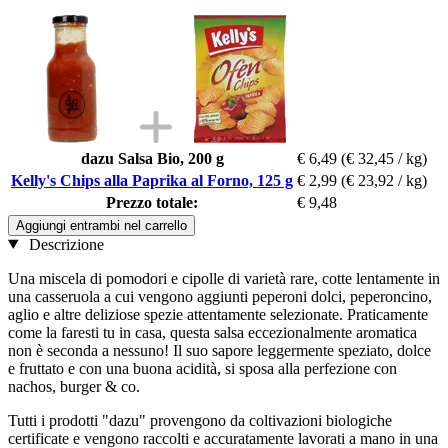
dazu Salsa Bio, 200 g
€ 6,49
(€ 32,45 / kg)
Kelly's Chips alla Paprika al Forno, 125 g
€ 2,99
(€ 23,92 / kg)
Prezzo totale:
€ 9,48
Aggiungi entrambi nel carrello
Descrizione
Una miscela di pomodori e cipolle di varietà rare, cotte lentamente in
una casseruola a cui vengono aggiunti peperoni dolci, peperoncino,
aglio e altre deliziose spezie attentamente selezionate. Praticamente
come la faresti tu in casa, questa salsa eccezionalmente aromatica
non è seconda a nessuno! Il suo sapore leggermente speziato, dolce
e fruttato e con una buona acidità, si sposa alla perfezione con
nachos, burger & co.
Tutti i prodotti "dazu" provengono da coltivazioni biologiche
certificate e vengono raccolti e accuratamente lavorati a mano in una