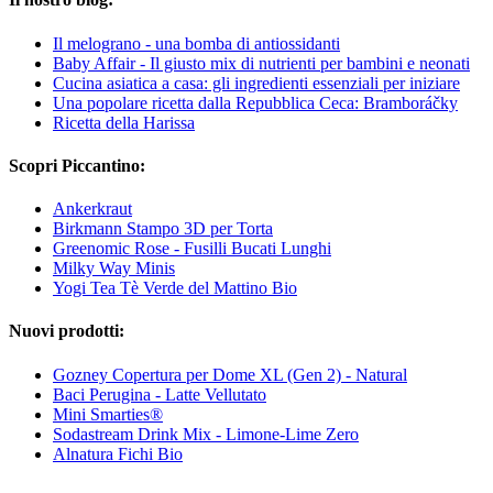
Il melograno - una bomba di antiossidanti
Baby Affair - Il giusto mix di nutrienti per bambini e neonati
Cucina asiatica a casa: gli ingredienti essenziali per iniziare
Una popolare ricetta dalla Repubblica Ceca: Bramboráčky
Ricetta della Harissa
Scopri Piccantino:
Ankerkraut
Birkmann Stampo 3D per Torta
Greenomic Rose - Fusilli Bucati Lunghi
Milky Way Minis
Yogi Tea Tè Verde del Mattino Bio
Nuovi prodotti:
Gozney Copertura per Dome XL (Gen 2) - Natural
Baci Perugina - Latte Vellutato
Mini Smarties®
Sodastream Drink Mix - Limone-Lime Zero
Alnatura Fichi Bio