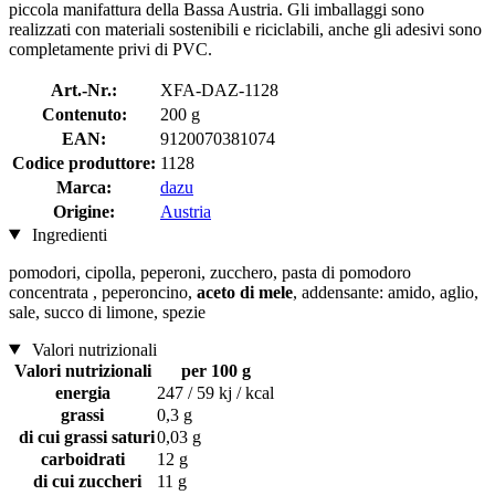
piccola manifattura della Bassa Austria. Gli imballaggi sono
realizzati con materiali sostenibili e riciclabili, anche gli adesivi sono
completamente privi di PVC.
Art.-Nr.:
XFA-DAZ-1128
Contenuto:
200 g
EAN:
9120070381074
Codice produttore:
1128
Marca:
dazu
Origine:
Austria
Ingredienti
pomodori, cipolla, peperoni, zucchero, pasta di pomodoro
concentrata , peperoncino,
aceto di mele
, addensante: amido, aglio,
sale, succo di limone, spezie
Valori nutrizionali
Valori nutrizionali
per 100 g
energia
247 / 59 kj / kcal
grassi
0,3 g
di cui grassi saturi
0,03 g
carboidrati
12 g
di cui zuccheri
11 g