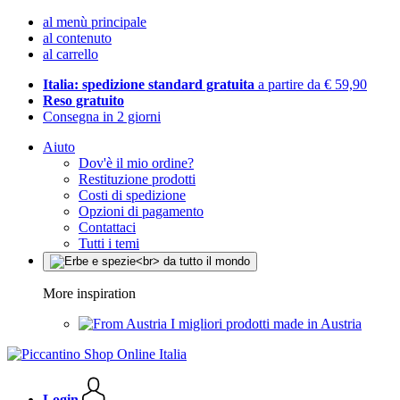
al menù principale
al contenuto
al carrello
Italia: spedizione standard gratuita
a partire da € 59,90
Reso gratuito
Consegna in 2 giorni
Aiuto
Dov'è il mio ordine?
Restituzione prodotti
Costi di spedizione
Opzioni di pagamento
Contattaci
Tutti i temi
More inspiration
I migliori prodotti made in Austria
Login