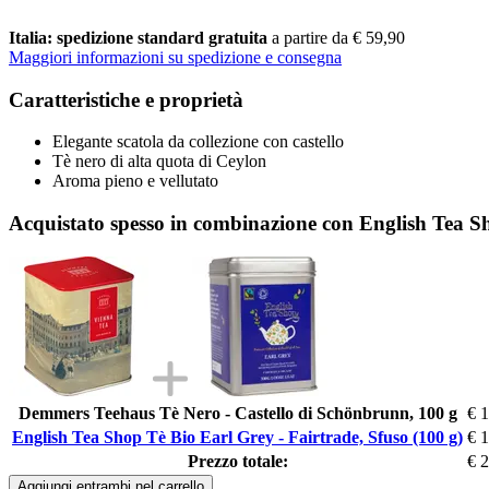
Italia: spedizione standard gratuita
a partire da € 59,90
Maggiori informazioni su spedizione e consegna
Caratteristiche e proprietà
Elegante scatola da collezione con castello
Tè nero di alta quota di Ceylon
Aroma pieno e vellutato
Acquistato spesso in combinazione con English Tea Sh
Demmers Teehaus Tè Nero - Castello di Schönbrunn, 100 g
€ 
English Tea Shop Tè Bio Earl Grey - Fairtrade, Sfuso (100 g)
€ 
Prezzo totale:
€ 
Aggiungi entrambi nel carrello