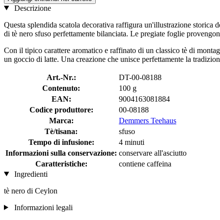
Descrizione
Questa splendida scatola decorativa raffigura un'illustrazione storica
di tè nero sfuso perfettamente bilanciata. Le pregiate foglie provengon
Con il tipico carattere aromatico e raffinato di un classico tè di mont
un goccio di latte. Una creazione che unisce perfettamente la tradizione
Art.-Nr.:
DT-00-08188
Contenuto:
100 g
EAN:
9004163081884
Codice produttore:
00-08188
Marca:
Demmers Teehaus
Tè/tisana:
sfuso
Tempo di infusione:
4 minuti
Informazioni sulla conservazione:
conservare all'asciutto
Caratteristiche:
contiene caffeina
Ingredienti
tè nero di Ceylon
Informazioni legali