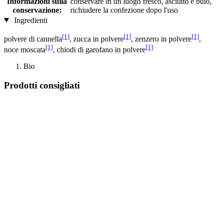
Informazioni sulla
conservare in un luogo fresco, asciutto e buio,
conservazione:
richiudere la confezione dopo l'uso
Ingredienti
[1]
[1]
[1]
polvere di cannella
, zucca in polvere
, zenzero in polvere
,
[1]
[1]
noce moscata
, chiodi di garofano in polvere
Bio
Prodotti consigliati