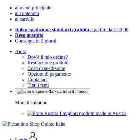
al menù principale
al contenuto
al carrello
Italia: spedizione standard gratuita
a partire da € 59,90
Reso gratuito
Consegna in 2 giorni
Aiuto
Dov'è il mio ordine?
Restituzione prodotti
Costi di spedizione
Opzioni di pagamento
Contattaci
Tutti i temi
More inspiration
I migliori prodotti made in Austria
Login