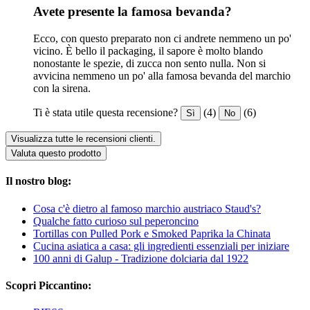
Avete presente la famosa bevanda?
Ecco, con questo preparato non ci andrete nemmeno un po'
vicino. È bello il packaging, il sapore è molto blando
nonostante le spezie, di zucca non sento nulla. Non si
avvicina nemmeno un po' alla famosa bevanda del marchio
con la sirena.
Ti è stata utile questa recensione?
(4)
(6)
Sì
No
Visualizza tutte le recensioni clienti.
Valuta questo prodotto
Il nostro blog:
Cosa c'è dietro al famoso marchio austriaco Staud's?
Qualche fatto curioso sul peperoncino
Tortillas con Pulled Pork e Smoked Paprika la Chinata
Cucina asiatica a casa: gli ingredienti essenziali per iniziare
100 anni di Galup - Tradizione dolciaria dal 1922
Scopri Piccantino: