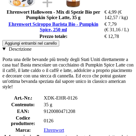
Ehrenwort Halloween - Mix di Spezie Bio per
€ 4,99
(€
Pumpkin Spice Latte, 35 g
142,57 / kg)
Ehrenwort Sciroppo Barista Bio - Pumpkin
€ 7,79
Spice, 250 ml
(€ 31,16 / L)
Prezzo totale:
€ 12,78
Aggiungi entrambi nel carrello
Descrizione
Porta una delle bevande più trendy degli Stati Uniti direttamente a
casa tua! Basta mescolare un cucchiaino di Pumpkin Spice Latte con
il caffè, il latte caldo o il caffè e latte, addolcire a proprio piacimento
e decorare con una stecca di cannella. Ed ecco che potrai gustare
un'ottima bevanda speziata dal sapore unico in classico american
style!
Art.-Nr.:
XDK-EHR-0126
Contenuto:
35 g
EAN:
9120080471208
Codice
0126
produttore:
Marca:
Ehrenwort