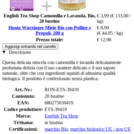
English Tea Shop Camomilla e Lavanda, Bio,
€ 3,99
(€ 133,00 /
20 bustine
kg)
Honig Wurzinger Miele Bio con Polline e
€ 8,99
Propoli, 200 g
(€ 44,95 / kg)
Prezzo totale:
€ 12,98
Aggiungi entrambi nel carrello
Descrizione
Questa delicata miscela con camomilla e lavanda delicatamente
profumata delizia con il suo carattere delicato e il suo sapore
naturale, oltre che con ingredienti squisiti di altissima qualità
biologica. Il prodotto è confezionato senza plastica.
Art.-Nr.:
RON-ETS-39419
Contenuto:
20 bustine
EAN:
680275039419
Codice produttore:
ETS-39419
Marca:
English Tea Shop
Tè/tisana:
in bustina
Certificazioni:
marchio Bio
,
marchio biologico UE / non UE