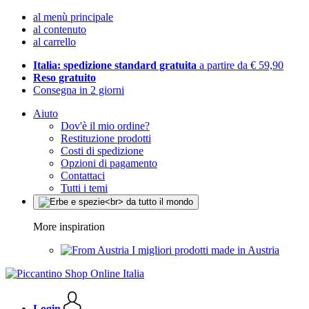
al menù principale
al contenuto
al carrello
Italia: spedizione standard gratuita
a partire da € 59,90
Reso gratuito
Consegna in 2 giorni
Aiuto
Dov'è il mio ordine?
Restituzione prodotti
Costi di spedizione
Opzioni di pagamento
Contattaci
Tutti i temi
More inspiration
I migliori prodotti made in Austria
Login