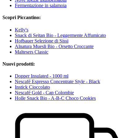
Fermentazione in salamoia
Scopri Piccantino:
Kelly's
Snack di Seitan Bio - Leggermente Affumicato
Hofbauer Selezione di Sissi
Alnatura Muesli Bio - Orsetto Croccante
Maltesers Classic
Nuovi prodotti:
Dopper Insulated - 1000 ml
Nescafé Espresso Concentrate Style - Black
Instick Cioccolato
Nescafé Gold - Cap Colombie
Holle Snack Bio - A-B-C Choco Cookies