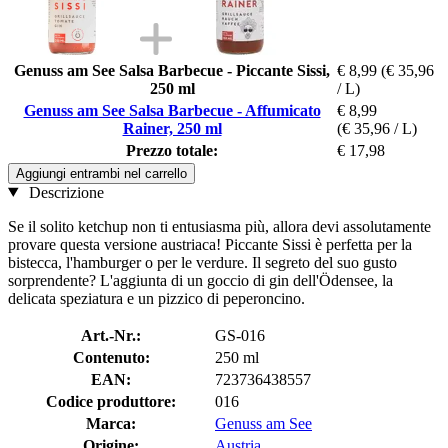
Genuss am See Salsa Barbecue - Piccante Sissi,
€ 8,99
(€ 35,96
250 ml
/ L)
Genuss am See Salsa Barbecue -​ Affumicato
€ 8,99
Rainer, 250 ml
(€ 35,96 / L)
Prezzo totale:
€ 17,98
Aggiungi entrambi nel carrello
Descrizione
Se il solito ketchup non ti entusiasma più, allora devi assolutamente
provare questa versione austriaca! Piccante Sissi è perfetta per la
bistecca, l'hamburger o per le verdure. Il segreto del suo gusto
sorprendente? L'aggiunta di un goccio di gin dell'Ödensee, la
delicata speziatura e un pizzico di peperoncino.
Art.-Nr.:
GS-016
Contenuto:
250 ml
EAN:
723736438557
Codice produttore:
016
Marca:
Genuss am See
Origine:
Austria