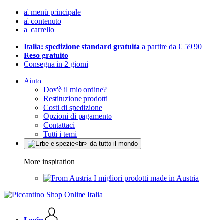
al menù principale
al contenuto
al carrello
Italia: spedizione standard gratuita
a partire da € 59,90
Reso gratuito
Consegna in 2 giorni
Aiuto
Dov'è il mio ordine?
Restituzione prodotti
Costi di spedizione
Opzioni di pagamento
Contattaci
Tutti i temi
More inspiration
I migliori prodotti made in Austria
Login