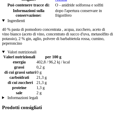
Può contenere tracce di:
O - anidride solforosa e solfiti
Informazioni sulla
dopo l'apertura conservare in
conservazione:
frigorifero
Ingredienti
40 % pasta di pomodoro concentrata , acqua, zucchero, aceto di
vino bianco (aceto di vino, concentrato di succo d'uva, metasolfito di
potassio), 2 % gin, aglio, polvere di barbabietola rossa, cumino,
peperoncino
Valori nutrizionali
Valori nutrizionali
per 100 g
energia
402,8 / 96,2 kj / kcal
grassi
0,2 g
di cui grassi saturi
0 g
carboidrati
21,3 g
di cui zuccheri
21,3 g
proteine
1,3 g
sale
2 g
Informazioni legali
Prodotti consigliati