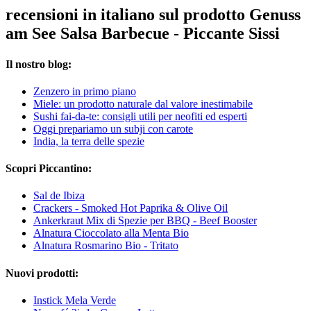
recensioni in italiano sul prodotto Genuss
am See Salsa Barbecue - Piccante Sissi
Il nostro blog:
Zenzero in primo piano
Miele: un prodotto naturale dal valore inestimabile
Sushi fai-da-te: consigli utili per neofiti ed esperti
Oggi prepariamo un subji con carote
India, la terra delle spezie
Scopri Piccantino:
Sal de Ibiza
Crackers - Smoked Hot Paprika & Olive Oil
Ankerkraut Mix di Spezie per BBQ - Beef Booster
Alnatura Cioccolato alla Menta Bio
Alnatura Rosmarino Bio - Tritato
Nuovi prodotti:
Instick Mela Verde