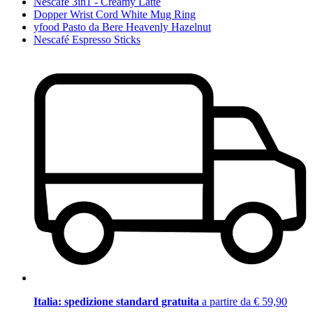
Nescafé 3in1 - Creamy Latte
Dopper Wrist Cord White Mug Ring
yfood Pasto da Bere Heavenly Hazelnut
Nescafé Espresso Sticks
Italia: spedizione standard gratuita
a partire da € 59,90