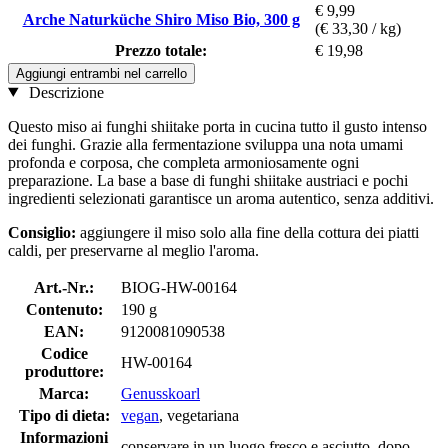
€ 9,99
Arche Naturküche Shiro Miso Bio, 300 g
(€ 33,30 / kg)
Prezzo totale:
€ 19,98
Aggiungi entrambi nel carrello
Descrizione
Questo miso ai funghi shiitake porta in cucina tutto il gusto intenso
dei funghi. Grazie alla fermentazione sviluppa una nota umami
profonda e corposa, che completa armoniosamente ogni
preparazione. La base a base di funghi shiitake austriaci e pochi
ingredienti selezionati garantisce un aroma autentico, senza additivi.
Consiglio:
aggiungere il miso solo alla fine della cottura dei piatti
caldi, per preservarne al meglio l'aroma.
Art.-Nr.:
BIOG-HW-00164
Contenuto:
190 g
EAN:
9120081090538
Codice
HW-00164
produttore:
Marca:
Genusskoarl
Tipo di dieta:
vegan
, vegetariana
Informazioni
conservare in un luogo fresco e asciutto, dopo