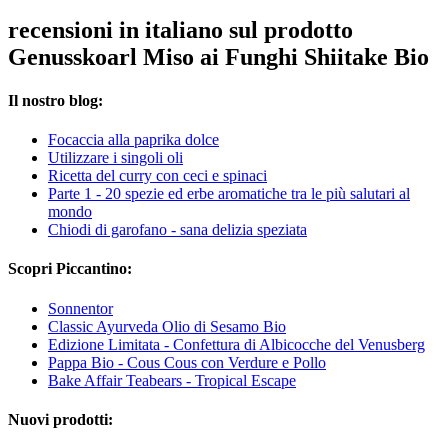
recensioni in italiano sul prodotto
Genusskoarl Miso ai Funghi Shiitake Bio
Il nostro blog:
Focaccia alla paprika dolce
Utilizzare i singoli oli
Ricetta del curry con ceci e spinaci
Parte 1 - 20 spezie ed erbe aromatiche tra le più salutari al
mondo
Chiodi di garofano - sana delizia speziata
Scopri Piccantino:
Sonnentor
Classic Ayurveda Olio di Sesamo Bio
Edizione Limitata - Confettura di Albicocche del Venusberg
Pappa Bio - Cous Cous con Verdure e Pollo
Bake Affair Teabears - Tropical Escape
Nuovi prodotti: