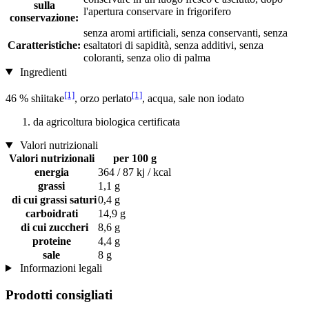
sulla
l'apertura conservare in frigorifero
conservazione:
senza aromi artificiali, senza conservanti, senza
Caratteristiche:
esaltatori di sapidità, senza additivi, senza
coloranti, senza olio di palma
Ingredienti
[1]
[1]
46 % shiitake
, orzo perlato
, acqua, sale non iodato
da agricoltura biologica certificata
Valori nutrizionali
Valori nutrizionali
per 100 g
energia
364 / 87 kj / kcal
grassi
1,1 g
di cui grassi saturi
0,4 g
carboidrati
14,9 g
di cui zuccheri
8,6 g
proteine
4,4 g
sale
8 g
Informazioni legali
Prodotti consigliati