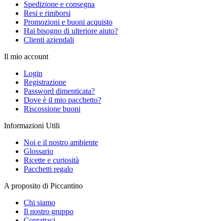
Spedizione e consegna
Resi e rimborsi
Promozioni e buoni acquisto
Hai bisogno di ulteriore aiuto?
Clienti aziendali
Il mio account
Login
Registrazione
Password dimenticata?
Dove è il mio pacchetto?
Riscossione buoni
Informazioni Utili
Noi e il nostro ambiente
Glossario
Ricette e curiosità
Pacchetti regalo
A proposito di Piccantino
Chi siamo
Il nostro gruppo
Contattaci