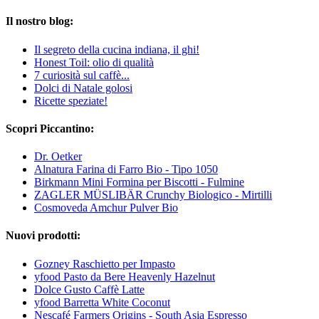
Il nostro blog:
Il segreto della cucina indiana, il ghi!
Honest Toil: olio di qualità
7 curiosità sul caffè...
Dolci di Natale golosi
Ricette speziate!
Scopri Piccantino:
Dr. Oetker
Alnatura Farina di Farro Bio - Tipo 1050
Birkmann Mini Formina per Biscotti - Fulmine
ZAGLER MÜSLIBÄR Crunchy Biologico - Mirtilli
Cosmoveda Amchur Pulver Bio
Nuovi prodotti:
Gozney Raschietto per Impasto
yfood Pasto da Bere Heavenly Hazelnut
Dolce Gusto Caffè Latte
yfood Barretta White Coconut
Nescafé Farmers Origins - South Asia Espresso