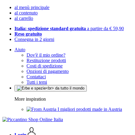
al menù principale
al contenuto
al carrello
Italia: spedizione standard gratuita
a partire da € 59,90
Reso gratuito
Consegna in 2 giorni
Aiuto
Dov'è il mio ordine?
Restituzione prodotti
Costi di spedizione
Opzioni di pagamento
Contattaci
Tutti i temi
More inspiration
I migliori prodotti made in Austria
Login