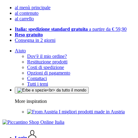
al menù principale
al contenuto
al carrello
Italia: spedizione standard gratuita
a partire da € 59,90
Reso gratuito
Consegna in 2 giorni
Aiuto
Dov'è il mio ordine?
Restituzione prodotti
Costi di spedizione
Opzioni di pagamento
Contattaci
Tutti i temi
More inspiration
I migliori prodotti made in Austria
Login