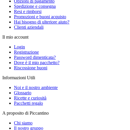
Opzioni di pagamento
Spedizione e consegna
Resi e rimborsi
Promozioni e buoni acquisto
Hai bisogno di ulteriore aiuto?
Clienti aziendali
Il mio account
Login
Registrazione
Password dimenticata?
Dove è il mio pacchetto?
Riscossione buoni
Informazioni Utili
Noi e il nostro ambiente
Glossario
Ricette e curiosità
Pacchetti regalo
A proposito di Piccantino
Chi siamo
Il nostro gruppo