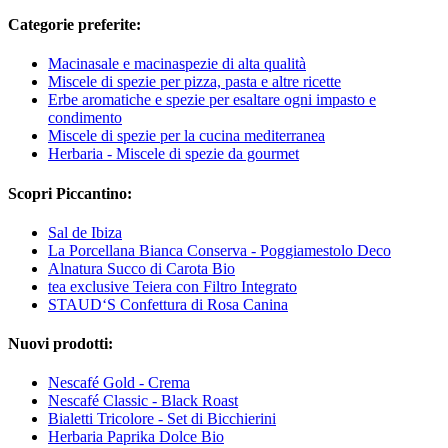
Categorie preferite:
Macinasale e macinaspezie di alta qualità
Miscele di spezie per pizza, pasta e altre ricette
Erbe aromatiche e spezie per esaltare ogni impasto e
condimento
Miscele di spezie per la cucina mediterranea
Herbaria - Miscele di spezie da gourmet
Scopri Piccantino:
Sal de Ibiza
La Porcellana Bianca Conserva - Poggiamestolo Deco
Alnatura Succo di Carota Bio
tea exclusive Teiera con Filtro Integrato
STAUD‘S Confettura di Rosa Canina
Nuovi prodotti:
Nescafé Gold - Crema
Nescafé Classic - Black Roast
Bialetti Tricolore - Set di Bicchierini
Herbaria Paprika Dolce Bio