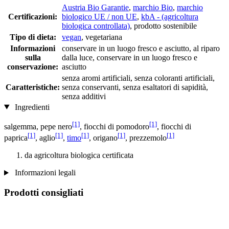
Austria Bio Garantie
,
marchio Bio
,
marchio
Certificazioni:
biologico UE / non UE
,
kbA - (agricoltura
biologica controllata)
, prodotto sostenibile
Tipo di dieta:
vegan
, vegetariana
Informazioni
conservare in un luogo fresco e asciutto, al riparo
sulla
dalla luce, conservare in un luogo fresco e
conservazione:
asciutto
senza aromi artificiali, senza coloranti artificiali,
Caratteristiche:
senza conservanti, senza esaltatori di sapidità,
senza additivi
Ingredienti
[1]
[1]
salgemma, pepe nero
, fiocchi di pomodoro
, fiocchi di
[1]
[1]
[1]
[1]
[1]
paprica
, aglio
,
timo
, origano
, prezzemolo
da agricoltura biologica certificata
Informazioni legali
Prodotti consigliati