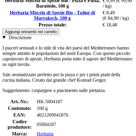
Herbaria Miscela di Spezie Bio - Pizza e Pasta,
€ 9,99
(€ 99,90
Barattolo, 100 g
/ kg)
Herbaria Miscela di Spezie Bio - Tajine di
€ 8,49
Marrakech, 100 g
(€ 84,90 / kg)
Prezzo totale:
€ 18,48
Aggiungi entrambi nel carrello
Descrizione
I piaceri sensuali e lo stile di vita dei paesi del Mediterraneo hanno
sempre attratto le popolazioni del nord Europa. Con questo piccolo
capolavoro di spezie, Herbaria porta tutto il sapore del Mediterraneo
su ogni tavola.
Sale aromatizzato perfetto per la pizza e per i primi piatti della
cucina italiana. Creato dal grande chef Konrad Geiger.
Suggerimento: cospargere a piacimento sulle pietanza.
Art.-Nr.:
HK-5004187
Contenuto:
100 g
EAN:
4021269041876
Codice
05004187
produttore:
Marca:
Herbaria