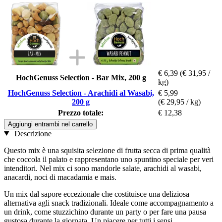
€ 6,39
(€ 31,95 /
HochGenuss Selection - Bar Mix, 200 g
kg)
HochGenuss Selection - Arachidi al Wasabi,
€ 5,99
200 g
(€ 29,95 / kg)
Prezzo totale:
€ 12,38
Aggiungi entrambi nel carrello
Descrizione
Questo mix è una squisita selezione di frutta secca di prima qualità
che coccola il palato e rappresentano uno spuntino speciale per veri
intenditori. Nel mix ci sono mandorle salate, arachidi al wasabi,
anacardi, noci di macadamia e mais.
Un mix dal sapore eccezionale che costituisce una deliziosa
alternativa agli snack tradizionali. Ideale come accompagnamento a
un drink, come stuzzichino durante un party o per fare una pausa
gustosa durante la giornata. Un piacere per tutti i sensi.