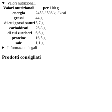
Valori nutrizionali
Valori nutrizionali
per 100 g
energia
2453 / 586 kj / kcal
grassi
44 g
di cui grassi saturi
5,7 g
carboidrati
26,8 g
di cui zuccheri
6,6 g
proteine
16,5 g
sale
1,1 g
Informazioni legali
Prodotti consigliati