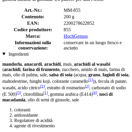
Art.-Nr.:
MM-855
Contenuto:
200 g
EAN:
2200278622852
Codice produttore:
855
Marca:
HochGenuss
Informazioni sulla
conservare in un luogo fresco e
conservazione:
asciutto
Ingredienti
mandorla
,
anacardi
,
arachidi
, mais,
arachidi al wasabi
(
arachidi
,
farina di frumento
, zucchero, amido di mais, farina di
mais, olio di palma, sale,
salsa di soia
(acqua,
grano
,
fagioli di soia
,
[1]
maltodestrine, funghi koji, colorante caramello
)), fecola di patate,
[2]
[2]
wasabi, acido citrico
, estratto di rosmarino
, carbonato di sodio
[3]
[1]
[4]
(E 500)
, clorofillina
, gomma arabica (E414)
,
noci di
macadamia
, olio di semi di girasole, sale
coloranti
antiossidante
Regolatore di acidità
agente di rivestimento