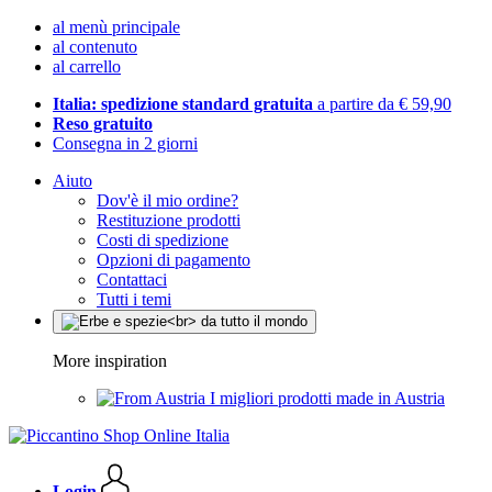
al menù principale
al contenuto
al carrello
Italia: spedizione standard gratuita
a partire da € 59,90
Reso gratuito
Consegna in 2 giorni
Aiuto
Dov'è il mio ordine?
Restituzione prodotti
Costi di spedizione
Opzioni di pagamento
Contattaci
Tutti i temi
More inspiration
I migliori prodotti made in Austria
Login