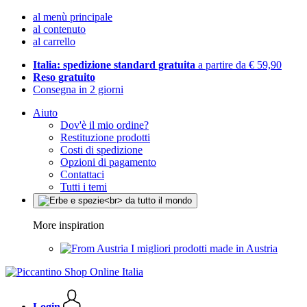
al menù principale
al contenuto
al carrello
Italia: spedizione standard gratuita
a partire da € 59,90
Reso gratuito
Consegna in 2 giorni
Aiuto
Dov'è il mio ordine?
Restituzione prodotti
Costi di spedizione
Opzioni di pagamento
Contattaci
Tutti i temi
More inspiration
I migliori prodotti made in Austria
Login