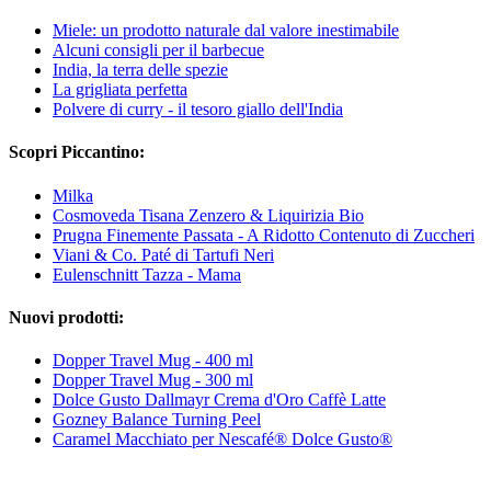
Miele: un prodotto naturale dal valore inestimabile
Alcuni consigli per il barbecue
India, la terra delle spezie
La grigliata perfetta
Polvere di curry - il tesoro giallo dell'India
Scopri Piccantino:
Milka
Cosmoveda Tisana Zenzero & Liquirizia Bio
Prugna Finemente Passata - A Ridotto Contenuto di Zuccheri
Viani & Co. Paté di Tartufi Neri
Eulenschnitt Tazza - Mama
Nuovi prodotti:
Dopper Travel Mug - 400 ml
Dopper Travel Mug - 300 ml
Dolce Gusto Dallmayr Crema d'Oro Caffè Latte
Gozney Balance Turning Peel
Caramel Macchiato per Nescafé® Dolce Gusto®