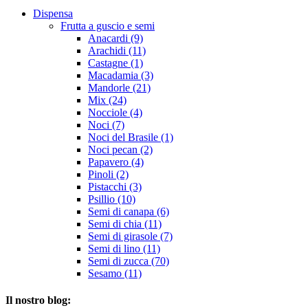
Dispensa
Frutta a guscio e semi
Anacardi (9)
Arachidi (11)
Castagne (1)
Macadamia (3)
Mandorle (21)
Mix (24)
Nocciole (4)
Noci (7)
Noci del Brasile (1)
Noci pecan (2)
Papavero (4)
Pinoli (2)
Pistacchi (3)
Psillio (10)
Semi di canapa (6)
Semi di chia (11)
Semi di girasole (7)
Semi di lino (11)
Semi di zucca (70)
Sesamo (11)
Il nostro blog: