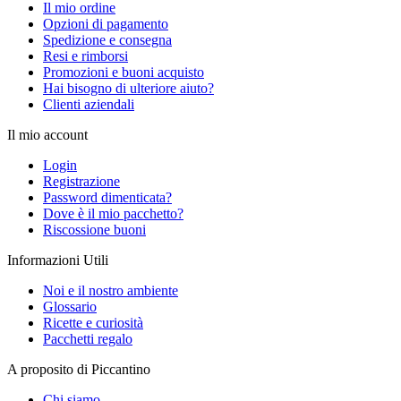
Il mio ordine
Opzioni di pagamento
Spedizione e consegna
Resi e rimborsi
Promozioni e buoni acquisto
Hai bisogno di ulteriore aiuto?
Clienti aziendali
Il mio account
Login
Registrazione
Password dimenticata?
Dove è il mio pacchetto?
Riscossione buoni
Informazioni Utili
Noi e il nostro ambiente
Glossario
Ricette e curiosità
Pacchetti regalo
A proposito di Piccantino
Chi siamo