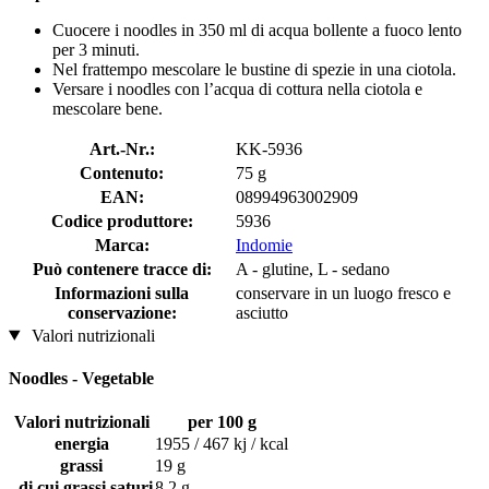
Cuocere i noodles in 350 ml di acqua bollente a fuoco lento
per 3 minuti.
Nel frattempo mescolare le bustine di spezie in una ciotola.
Versare i noodles con l’acqua di cottura nella ciotola e
mescolare bene.
Art.-Nr.:
KK-5936
Contenuto:
75 g
EAN:
08994963002909
Codice produttore:
5936
Marca:
Indomie
Può contenere tracce di:
A - glutine, L - sedano
Informazioni sulla
conservare in un luogo fresco e
conservazione:
asciutto
Valori nutrizionali
Noodles - Vegetable
Valori nutrizionali
per 100 g
energia
1955 / 467 kj / kcal
grassi
19 g
di cui grassi saturi
8,2 g