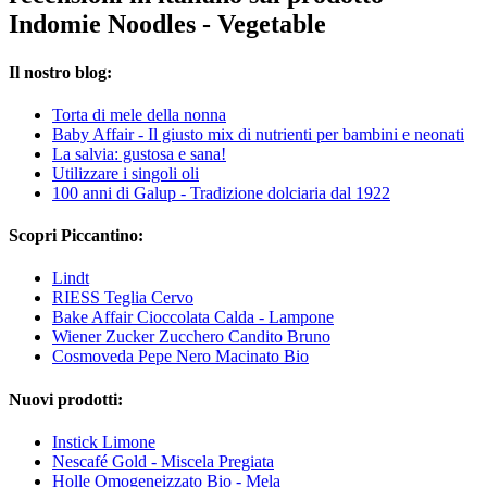
Indomie Noodles - Vegetable
Il nostro blog:
Torta di mele della nonna
Baby Affair - Il giusto mix di nutrienti per bambini e neonati
La salvia: gustosa e sana!
Utilizzare i singoli oli
100 anni di Galup - Tradizione dolciaria dal 1922
Scopri Piccantino:
Lindt
RIESS Teglia Cervo
Bake Affair Cioccolata Calda - Lampone
Wiener Zucker Zucchero Candito Bruno
Cosmoveda Pepe Nero Macinato Bio
Nuovi prodotti:
Instick Limone
Nescafé Gold - Miscela Pregiata
Holle Omogeneizzato Bio - Mela