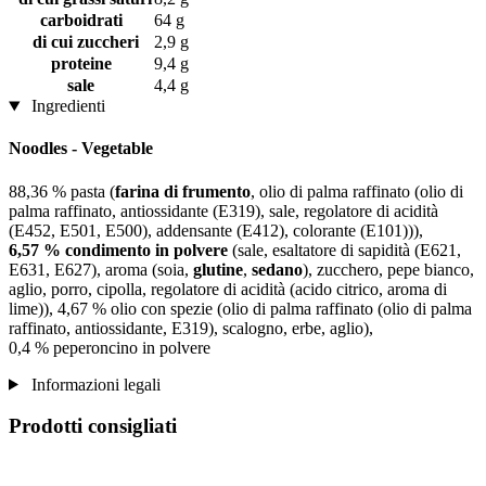
carboidrati
64 g
di cui zuccheri
2,9 g
proteine
9,4 g
sale
4,4 g
Ingredienti
Noodles - Vegetable
88,36 % pasta (
farina di frumento
, olio di palma raffinato (olio di
palma raffinato, antiossidante (E319), sale, regolatore di acidità
(E452, E501, E500), addensante (E412), colorante (E101))),
6,57 % condimento in polvere
(sale, esaltatore di sapidità (E621,
E631, E627), aroma (soia,
glutine
,
sedano
), zucchero, pepe bianco,
aglio, porro, cipolla, regolatore di acidità (acido citrico, aroma di
lime)), 4,67 % olio con spezie (olio di palma raffinato (olio di palma
raffinato, antiossidante, E319), scalogno, erbe, aglio),
0,4 % peperoncino in polvere
Informazioni legali
Prodotti consigliati