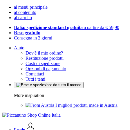
al menù principale
al contenuto
al carrello
Italia: spedizione standard gratuita
a partire da € 59,90
Reso gratuito
Consegna in 2 giorni
Aiuto
Dov'è il mio ordine?
Restituzione prodotti
Costi di spedizione
Opzioni di pagamento
Contattaci
Tutti i temi
More inspiration
I migliori prodotti made in Austria
Login