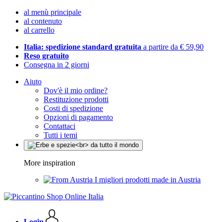
al menù principale
al contenuto
al carrello
Italia: spedizione standard gratuita
a partire da € 59,90
Reso gratuito
Consegna in 2 giorni
Aiuto
Dov'è il mio ordine?
Restituzione prodotti
Costi di spedizione
Opzioni di pagamento
Contattaci
Tutti i temi
More inspiration
I migliori prodotti made in Austria
Login