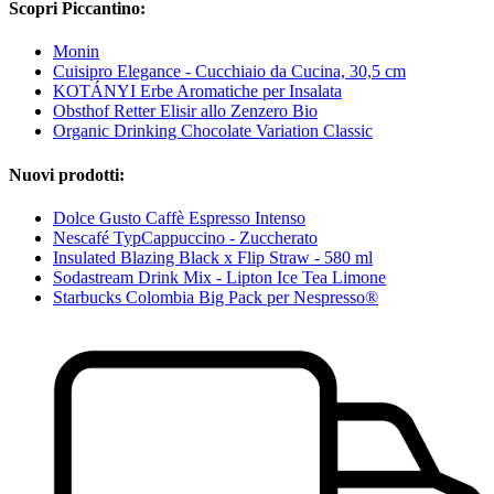
Scopri Piccantino:
Monin
Cuisipro Elegance - Cucchiaio da Cucina, 30,5 cm
KOTÁNYI Erbe Aromatiche per Insalata
Obsthof Retter Elisir allo Zenzero Bio
Organic Drinking Chocolate Variation Classic
Nuovi prodotti:
Dolce Gusto Caffè Espresso Intenso
Nescafé TypCappuccino - Zuccherato
Insulated Blazing Black x Flip Straw - 580 ml
Sodastream Drink Mix - Lipton Ice Tea Limone
Starbucks Colombia Big Pack per Nespresso®