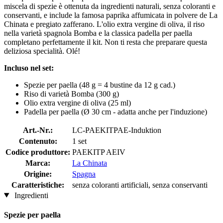
miscela di spezie è ottenuta da ingredienti naturali, senza coloranti e
conservanti, e include la famosa paprika affumicata in polvere de La
Chinata e pregiato zafferano. L'olio extra vergine di oliva, il riso
nella varietà spagnola Bomba e la classica padella per paella
completano perfettamente il kit. Non ti resta che preparare questa
deliziosa specialità. Olé!
Incluso nel set:
Spezie per paella (48 g = 4 bustine da 12 g cad.)
Riso di varietà Bomba (300 g)
Olio extra vergine di oliva (25 ml)
Padella per paella (Ø 30 cm - adatta anche per l'induzione)
Art.-Nr.:
LC-PAEKITPAE-Induktion
Contenuto:
1 set
Codice produttore:
PAEKITP AEIV
Marca:
La Chinata
Origine:
Spagna
Caratteristiche:
senza coloranti artificiali, senza conservanti
Ingredienti
Spezie per paella