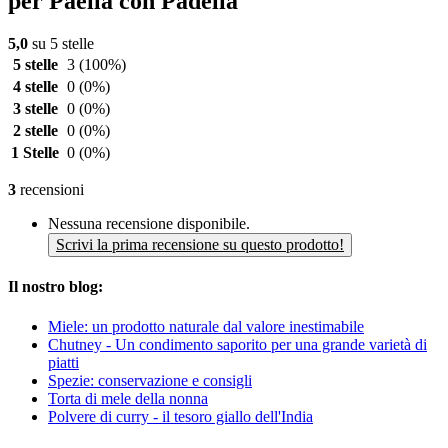
per Paella con Padella
5,0
su 5 stelle
5 stelle
3
(100%)
4 stelle
0
(0%)
3 stelle
0
(0%)
2 stelle
0
(0%)
1 Stelle
0
(0%)
3
recensioni
Nessuna recensione disponibile.
Scrivi la prima recensione su questo prodotto!
Il nostro blog:
Miele: un prodotto naturale dal valore inestimabile
Chutney - Un condimento saporito per una grande varietà di
piatti
Spezie: conservazione e consigli
Torta di mele della nonna
Polvere di curry - il tesoro giallo dell'India