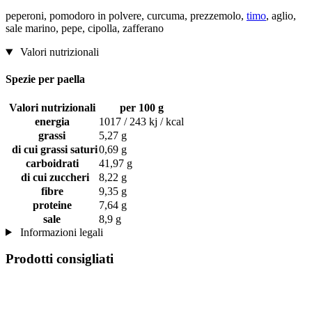
peperoni, pomodoro in polvere, curcuma, prezzemolo,
timo
, aglio,
sale marino, pepe, cipolla, zafferano
Valori nutrizionali
Spezie per paella
Valori nutrizionali
per 100 g
energia
1017 / 243 kj / kcal
grassi
5,27 g
di cui grassi saturi
0,69 g
carboidrati
41,97 g
di cui zuccheri
8,22 g
fibre
9,35 g
proteine
7,64 g
sale
8,9 g
Informazioni legali
Prodotti consigliati