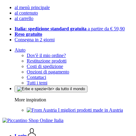
al menù principale
al contenuto
al carrello
Italia: spedizione standard gratuita
a partire da € 59,90
Reso gratuito
Consegna in 2 giorni
Aiuto
Dov'è il mio ordine?
Restituzione prodotti
Costi di spedizione
Opzioni di pagamento
Contattaci
Tutti i temi
More inspiration
I migliori prodotti made in Austria
Login