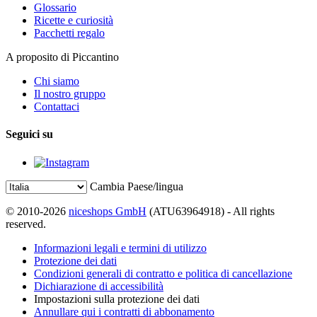
Glossario
Ricette e curiosità
Pacchetti regalo
A proposito di Piccantino
Chi siamo
Il nostro gruppo
Contattaci
Seguici su
Cambia Paese/lingua
© 2010-2026
niceshops GmbH
(ATU63964918) - All rights
reserved.
Informazioni legali e termini di utilizzo
Protezione dei dati
Condizioni generali di contratto e politica di cancellazione
Dichiarazione di accessibilità
Impostazioni sulla protezione dei dati
Annullare qui i contratti di abbonamento