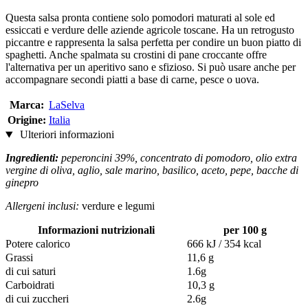
Questa salsa pronta contiene solo pomodori maturati al sole ed
essiccati e verdure delle aziende agricole toscane. Ha un retrogusto
piccantre e rappresenta la salsa perfetta per condire un buon piatto di
spaghetti. Anche spalmata su crostini di pane croccante offre
l'alternativa per un aperitivo sano e sfizioso. Si può usare anche per
accompagnare secondi piatti a base di carne, pesce o uova.
Marca:
LaSelva
Origine:
Italia
Ulteriori informazioni
Ingredienti:
peperoncini 39%, concentrato di pomodoro, olio extra
vergine di oliva, aglio, sale marino, basilico, aceto, pepe, bacche di
ginepro
Allergeni inclusi:
verdure e legumi
Informazioni nutrizionali
per 100 g
Potere calorico
666 kJ / 354 kcal
Grassi
11,6 g
di cui saturi
1.6g
Carboidrati
10,3 g
di cui zuccheri
2.6g