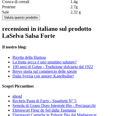
Crusca di cereali
1.4g
Proteine
2.7g
Sale
2,32 g
Valuta questo prodotto
recensioni in italiano sul prodotto
LaSelva Salsa Forte
Il nostro blog:
Ricetta della Harissa
La frutta secca è uno spuntino salutare?
100 anni di Galup - Tradizione dolciaria dal 1922
Breve storia sul commercio delle spezie
Dalla Svezia con amore: Kanelbullar!
Scopri Piccantino:
ahead
Recheis Pasta di Farro - Spaghetti N° 5
Semola di Grano Duro Integrale Bio - Perciasacchi
Ehrenwort Fleur de Sel dalla Tasmania
Ehrenwort Cannella in Polvere Bio dal Madagascar