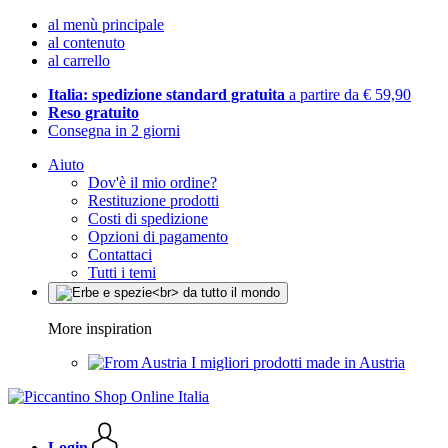
al menù principale
al contenuto
al carrello
Italia: spedizione standard gratuita
a partire da € 59,90
Reso gratuito
Consegna in 2 giorni
Aiuto
Dov'è il mio ordine?
Restituzione prodotti
Costi di spedizione
Opzioni di pagamento
Contattaci
Tutti i temi
More inspiration
I migliori prodotti made in Austria
Login