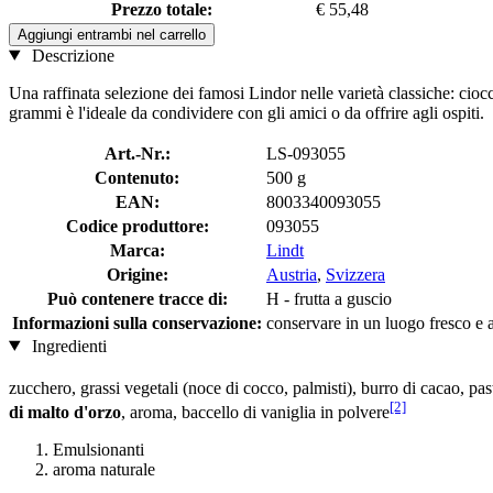
Prezzo totale:
€ 55,48
Aggiungi entrambi nel carrello
Descrizione
Una raffinata selezione dei famosi Lindor nelle varietà classiche: cioc
grammi è l'ideale da condividere con gli amici o da offrire agli ospiti.
Art.-Nr.:
LS-093055
Contenuto:
500 g
EAN:
8003340093055
Codice produttore:
093055
Marca:
Lindt
Origine:
Austria
,
Svizzera
Può contenere tracce di:
H - frutta a guscio
Informazioni sulla conservazione:
conservare in un luogo fresco e as
Ingredienti
zucchero, grassi vegetali (noce di cocco, palmisti), burro di cacao, pa
[2]
di malto d'orzo
, aroma, baccello di vaniglia in polvere
Emulsionanti
aroma naturale