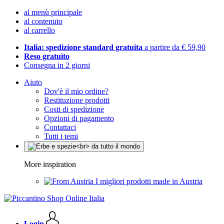
al menù principale
al contenuto
al carrello
Italia: spedizione standard gratuita
a partire da € 59,90
Reso gratuito
Consegna in 2 giorni
Aiuto
Dov'è il mio ordine?
Restituzione prodotti
Costi di spedizione
Opzioni di pagamento
Contattaci
Tutti i temi
More inspiration
I migliori prodotti made in Austria
Login