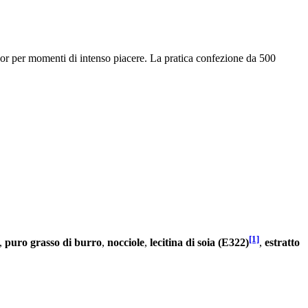
ndor per momenti di intenso piacere. La pratica confezione da 500
[1]
,
puro grasso di burro
,
nocciole
,
lecitina di soia (E322)
,
estratto