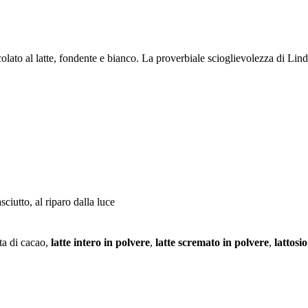
colato al latte, fondente e bianco. La proverbiale scioglievolezza di Li
ciutto, al riparo dalla luce
sta di cacao,
latte intero in polvere
,
latte scremato in polvere
,
lattosio