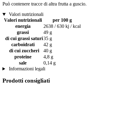
Può contenere tracce di altra frutta a guscio.
Valori nutrizionali
Valori nutrizionali
per 100 g
energia
2638 / 630 kj / kcal
grassi
49 g
di cui grassi saturi
35 g
carboidrati
42 g
di cui zuccheri
40 g
proteine
4,8 g
sale
0,14 g
Informazioni legali
Prodotti consigliati