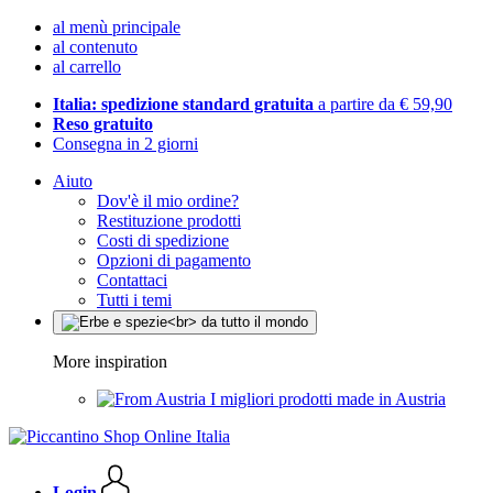
al menù principale
al contenuto
al carrello
Italia: spedizione standard gratuita
a partire da € 59,90
Reso gratuito
Consegna in 2 giorni
Aiuto
Dov'è il mio ordine?
Restituzione prodotti
Costi di spedizione
Opzioni di pagamento
Contattaci
Tutti i temi
More inspiration
I migliori prodotti made in Austria
Login