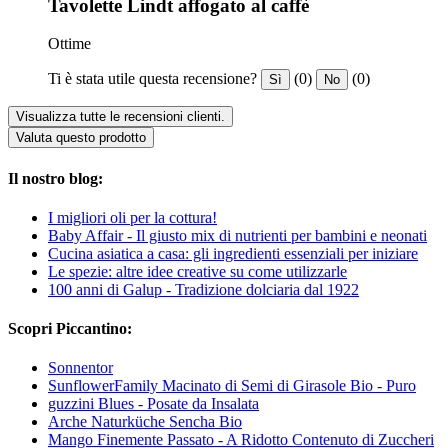
Tavolette Lindt affogato al caffè
Ottime
Ti è stata utile questa recensione?
(0)
(0)
Sì
No
Visualizza tutte le recensioni clienti.
Valuta questo prodotto
Il nostro blog:
I migliori oli per la cottura!
Baby Affair - Il giusto mix di nutrienti per bambini e neonati
Cucina asiatica a casa: gli ingredienti essenziali per iniziare
Le spezie: altre idee creative su come utilizzarle
100 anni di Galup - Tradizione dolciaria dal 1922
Scopri Piccantino:
Sonnentor
SunflowerFamily Macinato di Semi di Girasole Bio - Puro
guzzini Blues - Posate da Insalata
Arche Naturküche Sencha Bio
Mango Finemente Passato - A Ridotto Contenuto di Zuccheri