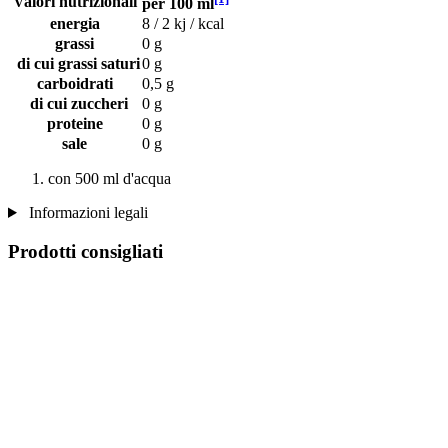
Valori nutrizionali
per 100 ml
energia
8 / 2 kj / kcal
grassi
0 g
di cui grassi saturi
0 g
carboidrati
0,5 g
di cui zuccheri
0 g
proteine
0 g
sale
0 g
con 500 ml d'acqua
Informazioni legali
Prodotti consigliati