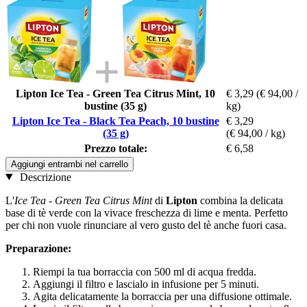
Lipton Ice Tea - Green Tea Citrus Mint, 10
€ 3,29
(€ 94,00 /
bustine (35 g)
kg)
Lipton Ice Tea - Black Tea Peach, 10 bustine
€ 3,29
(35 g)
(€ 94,00 / kg)
Prezzo totale:
€ 6,58
Aggiungi entrambi nel carrello
Descrizione
L'
Ice Tea - Green Tea Citrus Mint
di
Lipton
combina la delicata
base di tè verde con la vivace freschezza di lime e menta. Perfetto
per chi non vuole rinunciare al vero gusto del tè anche fuori casa.
Preparazione:
Riempi la tua borraccia con 500 ml di acqua fredda.
Aggiungi il filtro e lascialo in infusione per 5 minuti.
Agita delicatamente la borraccia per una diffusione ottimale.