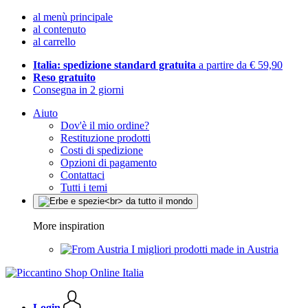
al menù principale
al contenuto
al carrello
Italia: spedizione standard gratuita
a partire da € 59,90
Reso gratuito
Consegna in 2 giorni
Aiuto
Dov'è il mio ordine?
Restituzione prodotti
Costi di spedizione
Opzioni di pagamento
Contattaci
Tutti i temi
More inspiration
I migliori prodotti made in Austria
Login