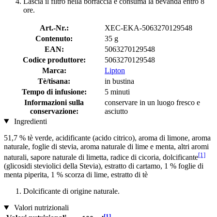
Lascia il filtro nella borraccia e consuma la bevanda entro 8
ore.
Art.-Nr.:
XEC-EKA-5063270129548
Contenuto:
35 g
EAN:
5063270129548
Codice produttore:
5063270129548
Marca:
Lipton
Tè/tisana:
in bustina
Tempo di infusione:
5 minuti
Informazioni sulla
conservare in un luogo fresco e
conservazione:
asciutto
Ingredienti
51,7 % tè verde, acidificante (acido citrico), aroma di limone, aroma
naturale, foglie di stevia, aroma naturale di lime e menta, altri aromi
[1]
naturali, sapore naturale di limetta, radice di cicoria, dolcificante
(glicosidi steviolici della Stevia), estratto di cartamo, 1 % foglie di
menta piperita, 1 % scorza di lime, estratto di tè
Dolcificante di origine naturale.
Valori nutrizionali
[1]