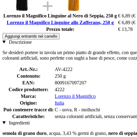
Lorenzo il Magnifico Linguine al Nero di Seppia, 250 g
€ 6,89
(€
Lorenzo il Magnifico Linguine allo Zafferano, 250 g
€ 6,89
(€
Prezzo totale:
€ 13,78
Aggiungi entrambi nel carrello
Descrizione
Se desideri portere in tavola un primo piatto di grande effetto, con qu
coloranti artificiali, sono perfette con sughi a base di pesce, come c
Art.-Nr.:
AV-4222
Contenuto:
250 g
EAN:
8009167097207
Codice produttore:
4222
Marca:
Lorenzo il Magnifico
Origine:
Italia
Può contenere tracce di:
C - uova, R - molluschi
Caratteristiche:
senza coloranti artificiali, senza conservant
Ingredienti
semola di grano duro
, acqua, 3,43 % germi di grano,
nero di seppi