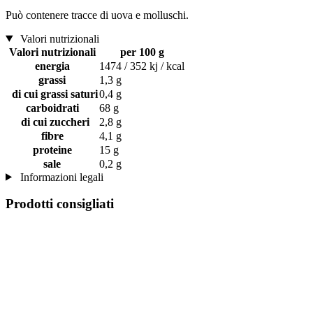
Può contenere tracce di uova e molluschi.
Valori nutrizionali
Valori nutrizionali
per 100 g
energia
1474 / 352 kj / kcal
grassi
1,3 g
di cui grassi saturi
0,4 g
carboidrati
68 g
di cui zuccheri
2,8 g
fibre
4,1 g
proteine
15 g
sale
0,2 g
Informazioni legali
Prodotti consigliati