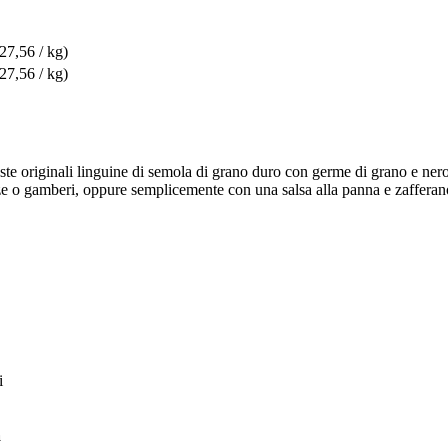
 27,56 / kg)
 27,56 / kg)
este originali linguine di semola di grano duro con germe di grano e nero
ozze o gamberi, oppure semplicemente con una salsa alla panna e zafferan
i
a