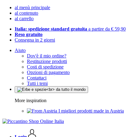
al menù principale
al contenuto
al carrello
Italia: spedizione standard gratuita
a partire da € 59,90
Reso gratuito
Consegna in 2 giorni
Aiuto
Dov'è il mio ordine?
Restituzione prodotti
Costi di spedizione
Opzioni di pagamento
Contattaci
Tutti i temi
More inspiration
I migliori prodotti made in Austria
Login