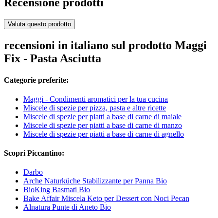
Recensione prodotti
Valuta questo prodotto
recensioni in italiano sul prodotto Maggi
Fix - Pasta Asciutta
Categorie preferite:
Maggi - Condimenti aromatici per la tua cucina
Miscele di spezie per pizza, pasta e altre ricette
Miscele di spezie per piatti a base di carne di maiale
Miscele di spezie per piatti a base di carne di manzo
Miscele di spezie per piatti a base di carne di agnello
Scopri Piccantino:
Darbo
Arche Naturküche Stabilizzante per Panna Bio
BioKing Basmati Bio
Bake Affair Miscela Keto per Dessert con Noci Pecan
Alnatura Punte di Aneto Bio