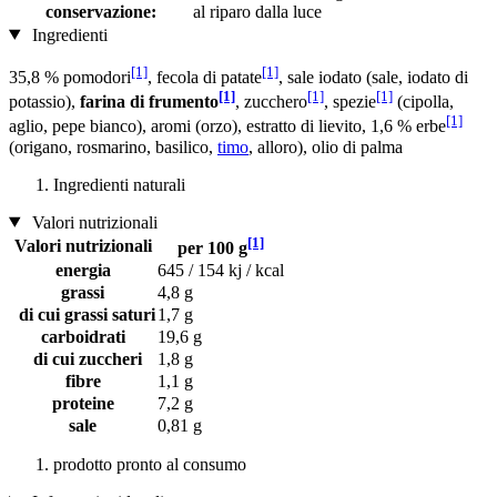
conservazione:
al riparo dalla luce
Ingredienti
[1]
[1]
35,8 % pomodori
, fecola di patate
, sale iodato (sale, iodato di
[1]
[1]
[1]
potassio),
farina di frumento
, zucchero
, spezie
(cipolla,
[1]
aglio, pepe bianco), aromi (orzo), estratto di lievito, 1,6 % erbe
(origano, rosmarino, basilico,
timo
, alloro), olio di palma
Ingredienti naturali
Valori nutrizionali
[1]
Valori nutrizionali
per 100 g
energia
645 / 154 kj / kcal
grassi
4,8 g
di cui grassi saturi
1,7 g
carboidrati
19,6 g
di cui zuccheri
1,8 g
fibre
1,1 g
proteine
7,2 g
sale
0,81 g
prodotto pronto al consumo