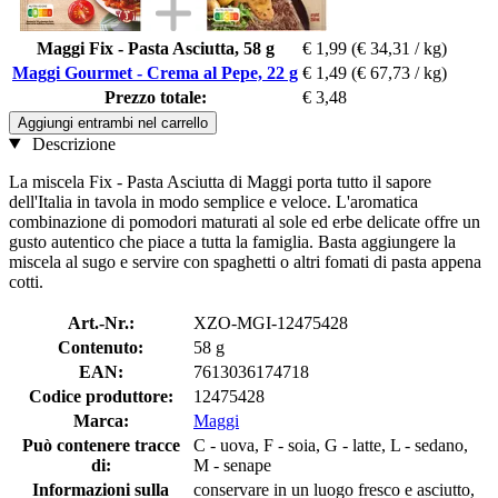
Maggi Fix - Pasta Asciutta, 58 g
€ 1,99
(€ 34,31 / kg)
Maggi Gourmet - Crema al Pepe, 22 g
€ 1,49
(€ 67,73 / kg)
Prezzo totale:
€ 3,48
Aggiungi entrambi nel carrello
Descrizione
La miscela Fix - Pasta Asciutta di Maggi porta tutto il sapore
dell'Italia in tavola in modo semplice e veloce. L'aromatica
combinazione di pomodori maturati al sole ed erbe delicate offre un
gusto autentico che piace a tutta la famiglia. Basta aggiungere la
miscela al sugo e servire con spaghetti o altri fomati di pasta appena
cotti.
Art.-Nr.:
XZO-MGI-12475428
Contenuto:
58 g
EAN:
7613036174718
Codice produttore:
12475428
Marca:
Maggi
Può contenere tracce
C - uova, F - soia, G - latte, L - sedano,
di:
M - senape
Informazioni sulla
conservare in un luogo fresco e asciutto,