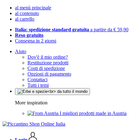
al menù principale
al contenuto
al carrello
Italia: spedizione standard gratuita
a partire da € 59,90
Reso gratuito
Consegna in 2 giorni
Aiuto
Dov'è il mio ordine?
Restituzione prodotti
Costi di spedizione
Opzioni di pagamento
Contattaci
Tutti i temi
More inspiration
I migliori prodotti made in Austria
Login