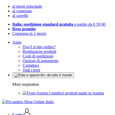
al menù principale
al contenuto
al carrello
Italia: spedizione standard gratuita
a partire da € 59,90
Reso gratuito
Consegna in 2 giorni
Aiuto
Dov'è il mio ordine?
Restituzione prodotti
Costi di spedizione
Opzioni di pagamento
Contattaci
Tutti i temi
More inspiration
I migliori prodotti made in Austria
Login