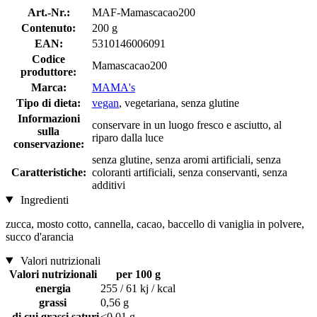
Art.-Nr.:
MAF-Mamascacao200
Contenuto:
200 g
EAN:
5310146006091
Codice
Mamascacao200
produttore:
Marca:
MAMA's
Tipo di dieta:
vegan
, vegetariana, senza glutine
Informazioni
conservare in un luogo fresco e asciutto, al
sulla
riparo dalla luce
conservazione:
senza glutine, senza aromi artificiali, senza
Caratteristiche:
coloranti artificiali, senza conservanti, senza
additivi
Ingredienti
zucca, mosto cotto, cannella, cacao, baccello di vaniglia in polvere,
succo d'arancia
Valori nutrizionali
Valori nutrizionali
per 100 g
energia
255 / 61 kj / kcal
grassi
0,56 g
di cui grassi saturi
<0,01 g