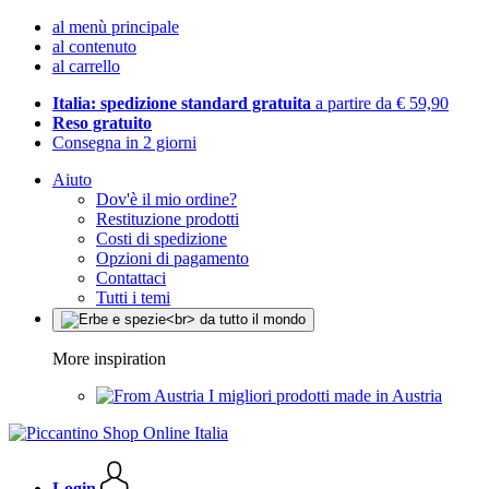
al menù principale
al contenuto
al carrello
Italia: spedizione standard gratuita
a partire da € 59,90
Reso gratuito
Consegna in 2 giorni
Aiuto
Dov'è il mio ordine?
Restituzione prodotti
Costi di spedizione
Opzioni di pagamento
Contattaci
Tutti i temi
More inspiration
I migliori prodotti made in Austria
Login