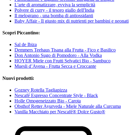
L'arte di aromatizzare, evviva la semplicità
Polvere di curry - il tesoro giallo dell'India
Il melograno - una bomba di antiossidanti
Baby Affair - Il giusto mix di nutrienti per bambini e neonati
Scopri Piccantino:
Sal de Ibiza
Demmers Teehaus Tisana alla Frutta - Fico e Basilico
Don Antonio Sugo di Pomodoro - Alla Vodka
HOYER Miele con Frutti Selvatici Bio - Sambuco
Muesli d’Avena - Frutta Secca e Croccante
Nuovi prodotti:
Gozney Rotella Tagliapizza
Nescafé Espresso Concentrate Style - Black
Holle Omogeneizzato Bio - Carota
Obsthof Retter Ayurveda - Miele Naturale alla Curcuma
Vanilla Macchiato per Nescafé® Dolce Gusto®