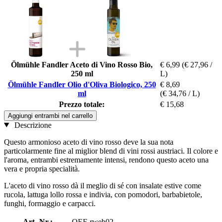
Ölmühle Fandler Aceto di Vino Rosso Bio,
€ 6,99
(€ 27,96 /
250 ml
L)
Ölmühle Fandler Olio d'Oliva Biologico, 250
€ 8,69
ml
(€ 34,76 / L)
Prezzo totale:
€ 15,68
Aggiungi entrambi nel carrello
Descrizione
Questo armonioso aceto di vino rosso deve la sua nota
particolarmente fine al miglior blend di vini rossi austriaci. Il colore e
l'aroma, entrambi estremamente intensi, rendono questo aceto una
vera e propria specialità.
L'aceto di vino rosso dà il meglio di sé con insalate estive come
rucola, lattuga lollo rossa e indivia, con pomodori, barbabietole,
funghi, formaggio e carpacci.
Art.-Nr.:
OEF-rweb02