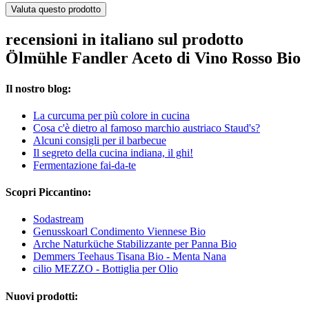
Valuta questo prodotto
recensioni in italiano sul prodotto
Ölmühle Fandler Aceto di Vino Rosso Bio
Il nostro blog:
La curcuma per più colore in cucina
Cosa c'è dietro al famoso marchio austriaco Staud's?
Alcuni consigli per il barbecue
Il segreto della cucina indiana, il ghi!
Fermentazione fai-da-te
Scopri Piccantino:
Sodastream
Genusskoarl Condimento Viennese Bio
Arche Naturküche Stabilizzante per Panna Bio
Demmers Teehaus Tisana Bio - Menta Nana
cilio MEZZO - Bottiglia per Olio
Nuovi prodotti: