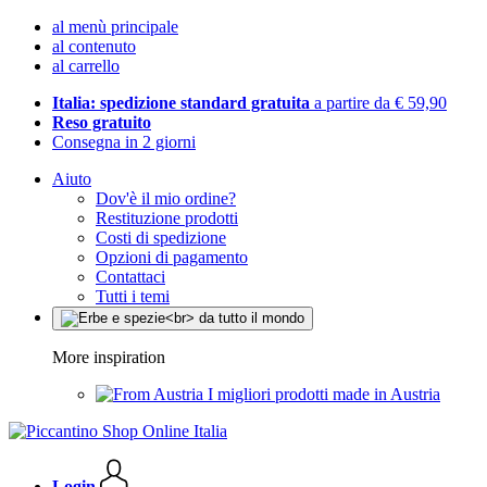
al menù principale
al contenuto
al carrello
Italia: spedizione standard gratuita
a partire da € 59,90
Reso gratuito
Consegna in 2 giorni
Aiuto
Dov'è il mio ordine?
Restituzione prodotti
Costi di spedizione
Opzioni di pagamento
Contattaci
Tutti i temi
More inspiration
I migliori prodotti made in Austria
Login