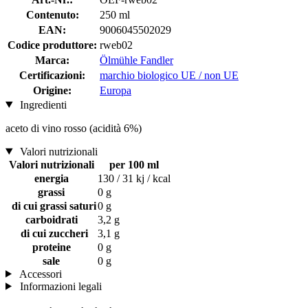
Contenuto:
250 ml
EAN:
9006045502029
Codice produttore:
rweb02
Marca:
Ölmühle Fandler
Certificazioni:
marchio biologico UE / non UE
Origine:
Europa
Ingredienti
aceto di vino rosso (acidità 6%)
Valori nutrizionali
Valori nutrizionali
per 100 ml
energia
130 / 31 kj / kcal
grassi
0 g
di cui grassi saturi
0 g
carboidrati
3,2 g
di cui zuccheri
3,1 g
proteine
0 g
sale
0 g
Accessori
Informazioni legali