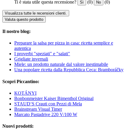
Ti è stata utile questa recensione?
(0)
(0)
Sì
No
Visualizza tutte le recensioni clienti.
Valuta questo prodotto
Il nostro blog:
Preparare la salsa per pizza in casa: ricetta semplice e
autentica
I proverbi "speziati" e "salati"
Grigliate invernali
Miele: un prodotto naturale dal valore inestimabile
Una popolare ricetta dalla Repubblica Ceca: Bramboráčky
Scopri Piccantino:
KOTÁNYI
Bonbonmeister Kaiser Bimenthol Original
STAUD‘S Crauti con Pezzi di Mela
Brainstream Visual Timer
Marcato Pastadrive 220 V/100 W
Nuovi prodotti: