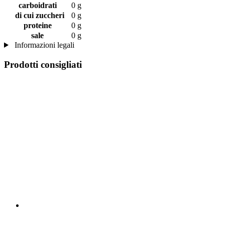
carboidrati
0 g
di cui zuccheri
0 g
proteine
0 g
sale
0 g
Informazioni legali
Prodotti consigliati