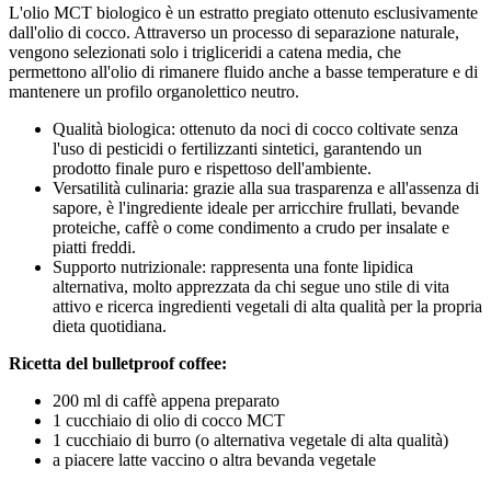
L'olio MCT biologico è un estratto pregiato ottenuto esclusivamente
dall'olio di cocco. Attraverso un processo di separazione naturale,
vengono selezionati solo i trigliceridi a catena media, che
permettono all'olio di rimanere fluido anche a basse temperature e di
mantenere un profilo organolettico neutro.
Qualità biologica: ottenuto da noci di cocco coltivate senza
l'uso di pesticidi o fertilizzanti sintetici, garantendo un
prodotto finale puro e rispettoso dell'ambiente.
Versatilità culinaria: grazie alla sua trasparenza e all'assenza di
sapore, è l'ingrediente ideale per arricchire frullati, bevande
proteiche, caffè o come condimento a crudo per insalate e
piatti freddi.
Supporto nutrizionale: rappresenta una fonte lipidica
alternativa, molto apprezzata da chi segue uno stile di vita
attivo e ricerca ingredienti vegetali di alta qualità per la propria
dieta quotidiana.
Ricetta del bulletproof coffee:
200 ml di caffè appena preparato
1 cucchiaio di olio di cocco MCT
1 cucchiaio di burro (o alternativa vegetale di alta qualità)
a piacere latte vaccino o altra bevanda vegetale