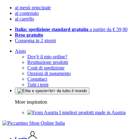
al menù principale
al contenuto
al carrello
Italia: spedizione standard gratuita
a partire da € 59,90
Reso gratuito
Consegna in 2 giorni
Aiuto
Dov'è il mio ordine?
Restituzione prodotti
Costi di spedizione
Opzioni di pagamento
Contattaci
Tutti i temi
More inspiration
I migliori prodotti made in Austria
Login