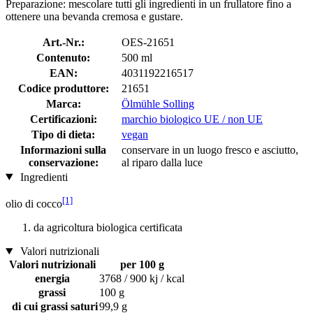
Preparazione: mescolare tutti gli ingredienti in un frullatore fino a
ottenere una bevanda cremosa e gustare.
Art.-Nr.:
OES-21651
Contenuto:
500 ml
EAN:
4031192216517
Codice produttore:
21651
Marca:
Ölmühle Solling
Certificazioni:
marchio biologico UE / non UE
Tipo di dieta:
vegan
Informazioni sulla
conservare in un luogo fresco e asciutto,
conservazione:
al riparo dalla luce
Ingredienti
[1]
olio di cocco
da agricoltura biologica certificata
Valori nutrizionali
Valori nutrizionali
per 100 g
energia
3768 / 900 kj / kcal
grassi
100 g
di cui grassi saturi
99,9 g