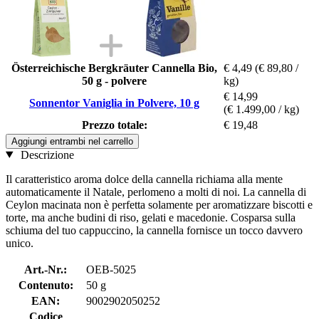
Österreichische Bergkräuter Cannella Bio,
€ 4,49
(€ 89,80 /
50 g - polvere
kg)
€ 14,99
Sonnentor Vaniglia in Polvere, 10 g
(€ 1.499,00 / kg)
Prezzo totale:
€ 19,48
Aggiungi entrambi nel carrello
Descrizione
Il caratteristico aroma dolce della cannella richiama alla mente
automaticamente il Natale, perlomeno a molti di noi. La cannella di
Ceylon macinata non è perfetta solamente per aromatizzare biscotti e
torte, ma anche budini di riso, gelati e macedonie. Cosparsa sulla
schiuma del tuo cappuccino, la cannella fornisce un tocco davvero
unico.
Art.-Nr.:
OEB-5025
Contenuto:
50 g
EAN:
9002902050252
Codice