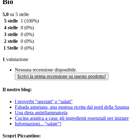
Bio
5,0
su 5 stelle
5 stelle
1
(100%)
4 stelle
0
(0%)
3 stelle
0
(0%)
2 stelle
0
(0%)
1 Stelle
0
(0%)
1
valutazione
Nessuna recensione disponibile.
Scrivi la prima recensione su questo prodotto!
Il nostro blog:
I proverbi "speziati" e "salati"
Fabada asturiana, una gustosa ricetta dal nord della Spagna
Una dieta antinfiammatoria
Cucina asiatica a casa: gli ingredienti essenziali per iniziare
Informazioni... "salate"!
Scopri Piccantino: