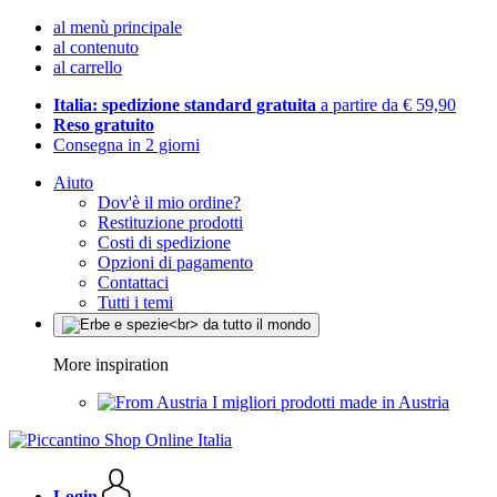
al menù principale
al contenuto
al carrello
Italia: spedizione standard gratuita
a partire da € 59,90
Reso gratuito
Consegna in 2 giorni
Aiuto
Dov'è il mio ordine?
Restituzione prodotti
Costi di spedizione
Opzioni di pagamento
Contattaci
Tutti i temi
More inspiration
I migliori prodotti made in Austria
Login